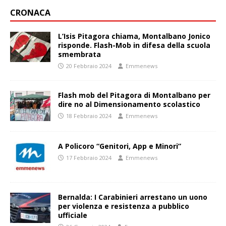
CRONACA
L’Isis Pitagora chiama, Montalbano Jonico
risponde. Flash-Mob in difesa della scuola
smembrata
20 Febbraio 2024
Emmenews
Flash mob del Pitagora di Montalbano per
dire no al Dimensionamento scolastico
18 Febbraio 2024
Emmenews
A Policoro “Genitori, App e Minori”
17 Febbraio 2024
Emmenews
Bernalda: I Carabinieri arrestano un uono
per violenza e resistenza a pubblico
ufficiale