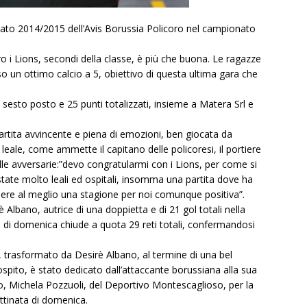
nato 2014/2015 dell’Avis Borussia Policoro nel campionato
 i Lions, secondi della classe, è più che buona. Le ragazze
 un ottimo calcio a 5, obiettivo di questa ultima gara che
il sesto posto e 25 punti totalizzati, insieme a Matera Srl e
partita avvincente e piena di emozioni, ben giocata da
leale, come ammette il capitano delle policoresi, il portiere
lle avversarie:”devo congratularmi con i Lions, per come si
tate molto leali ed ospitali, insomma una partita dove ha
dere al meglio una stagione per noi comunque positiva”.
è Albano, autrice di una doppietta e di 21 gol totali nella
l di domenica chiude a quota 29 reti totali, confermandosi
 trasformato da Desirè Albano, al termine di una bel
pito, è stato dedicato dall’attaccante borussiana alla sua
 Michela Pozzuoli, del Deportivo Montescaglioso, per la
tinata di domenica.