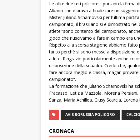
Le altre due reti policoresi portano la firma 
Albano che è brava a finalizzare un suggerime
Mister Juliano Scharnovski per l’ultima partita
campionato, il brasiliano si è dimostrato nel
atlete:”sono contento del campionato, anche s
gioco che riuscivamo a fare in campo era uno 
Rispetto alla scorsa stagione abbiamo fatto p
tanto perchè si sono messe a disposizione e 
atlete. Ringrazio particolarmente anche col
disposizione della squadra. Credo che, qualo
fare ancora meglio e chissà, magari provare 
campionato”.
La formazione che Juliano Scharnovski ha sch
Fracasso, Letizia Mazzola, Morena Persiani,
Sanza, Maria Achillea, Giusy Scarcia, Lorena 
AVIS BORUSSIA POLICORO
CALCIO
CRONACA