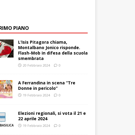
PRIMO PIANO
L’Isis Pitagora chiama,
Montalbano Jonico risponde.
Flash-Mob in difesa della scuola
smembrata
20 Febbraio 2024
0
A Ferrandina in scena “Tre
Donne in pericolo”
19 Febbraio 2024
0
Elezioni regionali, si vota il 21 e
22 aprile 2024
19 Febbraio 2024
0