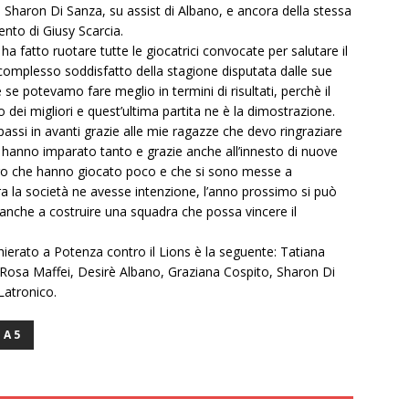
di Sharon Di Sanza, su assist di Albano, e ancora della stessa
nto di Giusy Scarcia.
 ha fatto ruotare tutte le giocatrici convocate per salutare il
 complesso soddisfatto della stagione disputata dalle sue
e potevamo fare meglio in termini di risultati, perchè il
dei migliori e quest’ultima partita ne è la dimostrazione.
assi in avanti grazie alle mie ragazze che devo ringraziare
hanno imparato tanto e grazie anche all’innesto di nuove
oro che hanno giocato poco e che si sono messe a
ra la società ne avesse intenzione, l’anno prossimo si può
anche a costruire una squadra che possa vincere il
ierato a Potenza contro il Lions è la seguente: Tatiana
 Rosa Maffei, Desirè Albano, Graziana Cospito, Sharon Di
Latronico.
 A 5