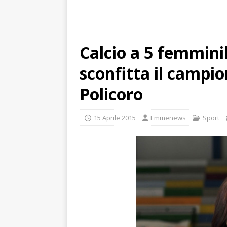
Calcio a 5 femmini
sconfitta il campio
Policoro
15 Aprile 2015
Emmenews
Sport