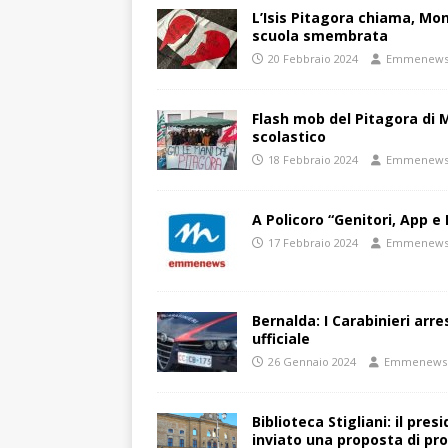
L’Isis Pitagora chiama, Mon
scuola smembrata
20 Febbraio 2024
Emmenew
Flash mob del Pitagora di
scolastico
18 Febbraio 2024
Emmenew
A Policoro “Genitori, App e 
17 Febbraio 2024
Emmenew
Bernalda: I Carabinieri arr
ufficiale
26 Gennaio 2024
Emmenews
Biblioteca Stigliani: il pre
inviato una proposta di pro