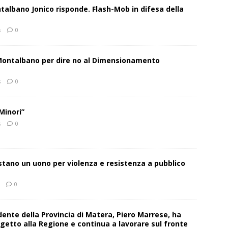
talbano Jonico risponde. Flash-Mob in difesa della
s
0
 Montalbano per dire no al Dimensionamento
s
0
Minori”
s
0
estano un uono per violenza e resistenza a pubblico
0
sidente della Provincia di Matera, Piero Marrese, ha
getto alla Regione e continua a lavorare sul fronte