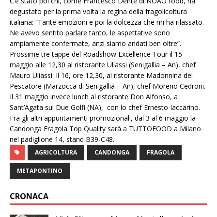
C’è stato poi chi, come Francesco Dente di NOAO food, ha
degustato per la prima volta la regina della fragolicoltura
italiana: “Tante emozioni e poi la dolcezza che mi ha rilassato.
Ne avevo sentito parlare tanto, le aspettative sono
ampiamente confermate, anzi siamo andati ben oltre”.
Prossime tre tappe del Roadshow Excellence Tour il 15
maggio alle 12,30 al ristorante Uliassi (Senigallia – An), chef
Mauro Uliassi. Il 16, ore 12,30, al ristorante Madonnina del
Pescatore (Marzocca di Senigallia – An), chef Moreno Cedroni.
Il 31 maggio invece lunch al ristorante Don Alfonso, a
Sant’Agata sui Due Golfi (NA), con lo chef Ernesto Iaccarino.
Fra gli altri appuntamenti promozionali, dal 3 al 6 maggio la
Candonga Fragola Top Quality sarà a TUTTOFOOD a Milano
nel padiglione 14, stand B39-C48.
AGRICOLTURA
CANDONGA
FRAGOLA
METAPONTINO
CRONACA