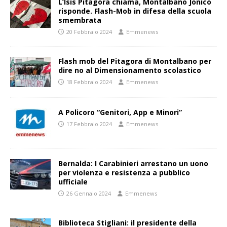
L’Isis Pitagora chiama, Montalbano Jonico
risponde. Flash-Mob in difesa della scuola
smembrata
20 Febbraio 2024
Emmenews
Flash mob del Pitagora di Montalbano per
dire no al Dimensionamento scolastico
18 Febbraio 2024
Emmenews
A Policoro “Genitori, App e Minori”
17 Febbraio 2024
Emmenews
Bernalda: I Carabinieri arrestano un uono
per violenza e resistenza a pubblico
ufficiale
26 Gennaio 2024
Emmenews
Biblioteca Stigliani: il presidente della