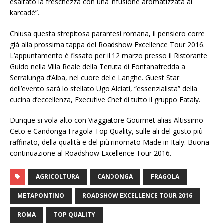
esaltato la freschezza con una infusione aromatizzata al
karcadè”.
Chiusa questa strepitosa parantesi romana, il pensiero corre
già alla prossima tappa del Roadshow Excellence Tour 2016.
L’appuntamento è fissato per il 12 marzo presso il Ristorante
Guido nella Villa Reale della Tenuta di Fontanafredda a
Serralunga d’Alba, nel cuore delle Langhe. Guest Star
dell’evento sarà lo stellato Ugo Alciati, “essenzialista” della
cucina d’eccellenza, Executive Chef di tutto il gruppo Eataly.
Dunque si vola alto con Viaggiatore Gourmet alias Altissimo
Ceto e Candonga Fragola Top Quality, sulle ali del gusto più
raffinato, della qualità e del più rinomato Made in Italy. Buona
continuazione al Roadshow Excellence Tour 2016.
AGRICOLTURA
CANDONGA
FRAGOLA
METAPONTINO
ROADSHOW EXCELLENCE TOUR 2016
ROMA
TOP QUALITY