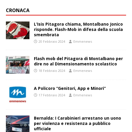
CRONACA
L’Isis Pitagora chiama, Montalbano Jonico
risponde. Flash-Mob in difesa della scuola
smembrata
20 Febbraio 2024
Emmenews
Flash mob del Pitagora di Montalbano per
dire no al Dimensionamento scolastico
18 Febbraio 2024
Emmenews
A Policoro “Genitori, App e Minori”
17 Febbraio 2024
Emmenews
Bernalda: I Carabinieri arrestano un uono
per violenza e resistenza a pubblico
ufficiale