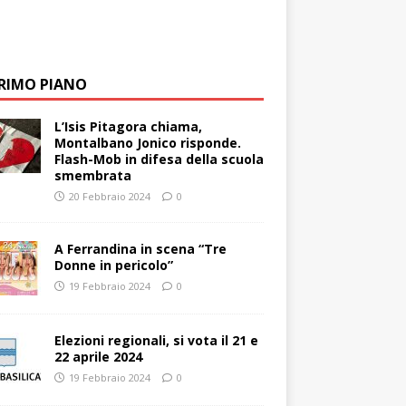
PRIMO PIANO
L’Isis Pitagora chiama,
Montalbano Jonico risponde.
Flash-Mob in difesa della scuola
smembrata
20 Febbraio 2024
0
A Ferrandina in scena “Tre
Donne in pericolo”
19 Febbraio 2024
0
Elezioni regionali, si vota il 21 e
22 aprile 2024
19 Febbraio 2024
0