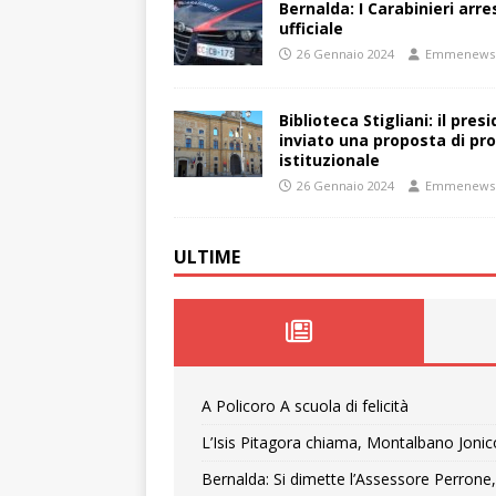
Bernalda: I Carabinieri arr
ufficiale
26 Gennaio 2024
Emmenews
Biblioteca Stigliani: il pre
inviato una proposta di pro
istituzionale
26 Gennaio 2024
Emmenews
ULTIME
A Policoro A scuola di felicità
L’Isis Pitagora chiama, Montalbano Jonic
Bernalda: Si dimette l’Assessore Perrone,