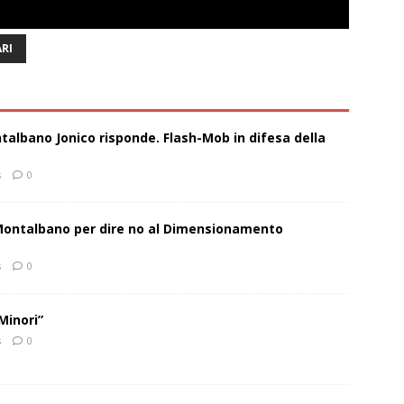
RI
talbano Jonico risponde. Flash-Mob in difesa della
s
0
 Montalbano per dire no al Dimensionamento
s
0
Minori”
s
0