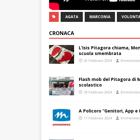
AGATA
MARCONIA
VOLONTA
CRONACA
L’Isis Pitagora chiama, Mon
scuola smembrata
20 Febbraio 2024
Emmenew
Flash mob del Pitagora di
scolastico
18 Febbraio 2024
Emmenew
A Policoro “Genitori, App e 
17 Febbraio 2024
Emmenew