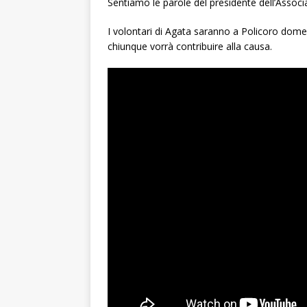
Sentiamo le parole del presidente dell’Assoc
I volontari di Agata saranno a Policoro dome
chiunque vorrà contribuire alla causa.