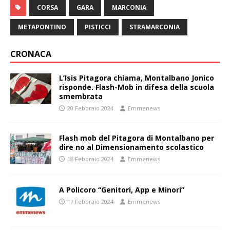
CORSA
GARA
MARCONIA
METAPONTINO
PISTICCI
STRAMARCONIA
CRONACA
L’Isis Pitagora chiama, Montalbano Jonico
risponde. Flash-Mob in difesa della scuola
smembrata
20 Febbraio 2024
Emmenews
Flash mob del Pitagora di Montalbano per
dire no al Dimensionamento scolastico
18 Febbraio 2024
Emmenews
A Policoro “Genitori, App e Minori”
17 Febbraio 2024
Emmenews