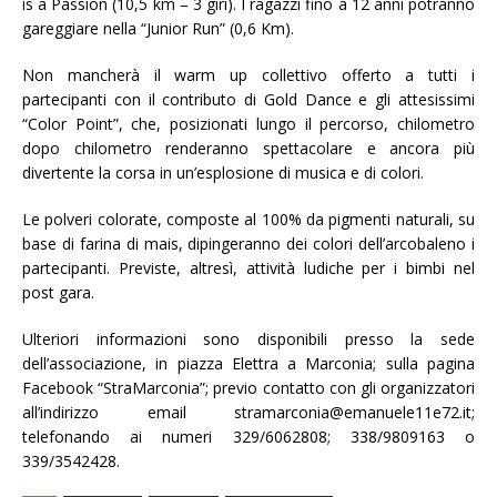
is a Passion (10,5 km – 3 giri). I ragazzi fino a 12 anni potranno
gareggiare nella “Junior Run” (0,6 Km).
Non mancherà il warm up collettivo offerto a tutti i
partecipanti con il contributo di Gold Dance e gli attesissimi
“Color Point”, che, posizionati lungo il percorso, chilometro
dopo chilometro renderanno spettacolare e ancora più
divertente la corsa in un’esplosione di musica e di colori.
Le polveri colorate, composte al 100% da pigmenti naturali, su
base di farina di mais, dipingeranno dei colori dell’arcobaleno i
partecipanti. Previste, altresì, attività ludiche per i bimbi nel
post gara.
Ulteriori informazioni sono disponibili presso la sede
dell’associazione, in piazza Elettra a Marconia; sulla pagina
Facebook “StraMarconia”; previo contatto con gli organizzatori
all’indirizzo email stramarconia@emanuele11e72.it;
telefonando ai numeri 329/6062808; 338/9809163 o
339/3542428.