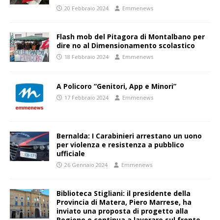
20 Febbraio 2024
Emmenews
Flash mob del Pitagora di Montalbano per
dire no al Dimensionamento scolastico
18 Febbraio 2024
Emmenews
A Policoro “Genitori, App e Minori”
17 Febbraio 2024
Emmenews
Bernalda: I Carabinieri arrestano un uono
per violenza e resistenza a pubblico
ufficiale
26 Gennaio 2024
Emmenews
Biblioteca Stigliani: il presidente della
Provincia di Matera, Piero Marrese, ha
inviato una proposta di progetto alla
Regione e continua a lavorare sul fronte