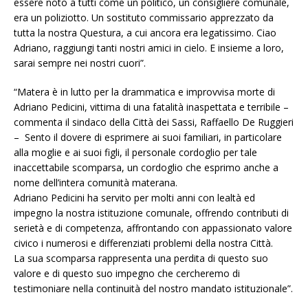
essere noto a tutti come un politico, un consigliere comunale,
era un poliziotto. Un sostituto commissario apprezzato da
tutta la nostra Questura, a cui ancora era legatissimo. Ciao
Adriano, raggiungi tanti nostri amici in cielo. E insieme a loro,
sarai sempre nei nostri cuori”.
“Matera è in lutto per la drammatica e improvvisa morte di
Adriano Pedicini, vittima di una fatalità inaspettata e terribile –
commenta il sindaco della Città dei Sassi, Raffaello De Ruggieri
– Sento il dovere di esprimere ai suoi familiari, in particolare
alla moglie e ai suoi figli, il personale cordoglio per tale
inaccettabile scomparsa, un cordoglio che esprimo anche a
nome dell’intera comunità materana.
Adriano Pedicini ha servito per molti anni con lealtà ed
impegno la nostra istituzione comunale, offrendo contributi di
serietà e di competenza, affrontando con appassionato valore
civico i numerosi e differenziati problemi della nostra Città.
La sua scomparsa rappresenta una perdita di questo suo
valore e di questo suo impegno che cercheremo di
testimoniare nella continuità del nostro mandato istituzionale”.