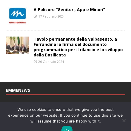
A Policoro “Genitori, App e Minori”
17 Febbraio 2024
Tavolo permanente della Valbasento, a
Ferrandina la firma del documento
programmatico per il rilancio e lo sviluppo
della Basilicata
26 Gennaio 2024
EMMENEWS
Testata registrata al Tribunale di Matera, reg. n. 04/2011 del
We use cookies to ensure that we give you the best
27/04/2011. Direttore Responsabile: Concetta Monzo, Editore: Deah
experience on our website. If you continue to use this site we
soc. coop. P. Iva: 01219430772
will assume that you are happy with it.
Website powered by
Welan
, un marchio di
WeNetwork SRL
Ok