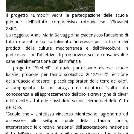
Il progetto “Bimboil” vedrà la partecipazione delle scuole
primarie dell’Istituto comprensivo rotondellese “Giovanni
XXIII”.
La reggente Anna Maria Salvaggio ha evidenziato l’adesione di
tutti i docenti e ha sottolineato l’interesse per la tutela dei
prodotti della cultura mediterranea e dell’olivicoltura in
particolare con l’obiettivo di promuovere scelte consapevoli e
sane nell’alimentazione sin dall’infanzia.
Il progetto “Bimboil”, al quale partecipano diverse scuole
lucane, propone per l’anno scolastico 2012/13 l’XI edizione
della “Caccia al tesoro: i piccoli esploratori delle terre dell’olio”,
accompagnato da un programma didattico “volto alla
conoscenza e all’apprezzamento dell’olio extravergine di oliva”
ed è rivolto a tutte le classi delle scuole elementari delle Città
dell’Olio.
“Scuole che – sintetizza Vincenzo Montesano, agronomo ed
assessore allo sviluppo rurale della cittadina jonica,
interpretando le direttive nazionali dell’associazione nazionale
Città dell’olio – possono dare vita ad un circolo virtuoso le cui