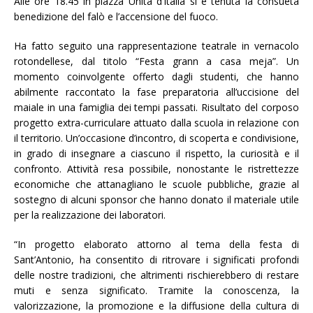
Alle ore 18.45 in piazza Unità d’Italia si è tenuta la consueta
benedizione del falò e l’accensione del fuoco.
Ha fatto seguito una rappresentazione teatrale in vernacolo
rotondellese, dal titolo “Festa grann a casa meja”. Un
momento coinvolgente offerto dagli studenti, che hanno
abilmente raccontato la fase preparatoria all’uccisione del
maiale in una famiglia dei tempi passati. Risultato del corposo
progetto extra-curriculare attuato dalla scuola in relazione con
il territorio. Un’occasione d’incontro, di scoperta e condivisione,
in grado di insegnare a ciascuno il rispetto, la curiosità e il
confronto. Attività resa possibile, nonostante le ristrettezze
economiche che attanagliano le scuole pubbliche, grazie al
sostegno di alcuni sponsor che hanno donato il materiale utile
per la realizzazione dei laboratori.
“In progetto elaborato attorno al tema della festa di
Sant’Antonio, ha consentito di ritrovare i significati profondi
delle nostre tradizioni, che altrimenti rischierebbero di restare
muti e senza significato. Tramite la conoscenza, la
valorizzazione, la promozione e la diffusione della cultura di