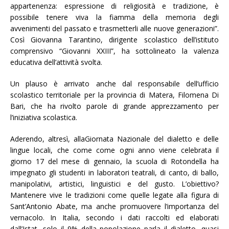
appartenenza: espressione di religiosità e tradizione, è
possibile tenere viva la fiamma della memoria degli
avvenimenti del passato e trasmetterli alle nuove generazioni”.
Così Giovanna Tarantino, dirigente scolastico dell’istituto
comprensivo “Giovanni XXIII”, ha sottolineato la valenza
educativa dell’attività svolta.
Un plauso è arrivato anche dal responsabile dell’ufficio
scolastico territoriale per la provincia di Matera, Filomena Di
Bari, che ha rivolto parole di grande apprezzamento per
l’iniziativa scolastica.
Aderendo, altresì, allaGiornata Nazionale del dialetto e delle
lingue locali, che come come ogni anno viene celebrata il
giorno 17 del mese di gennaio, la scuola di Rotondella ha
impegnato gli studenti in laboratori teatrali, di canto, di ballo,
manipolativi, artistici, linguistici e del gusto. L’obiettivo?
Mantenere vive le tradizioni come quelle legate alla figura di
Sant’Antonio Abate, ma anche promuovere l’importanza del
vernacolo. In Italia, secondo i dati raccolti ed elaborati
dall’Istat, solo il 9% della popolazione parla il dialetto, quasi