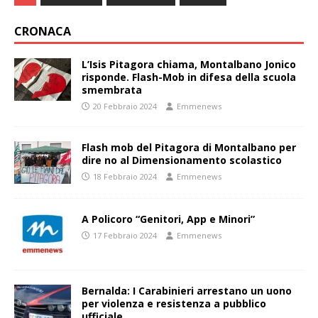
CRONACA
L’Isis Pitagora chiama, Montalbano Jonico
risponde. Flash-Mob in difesa della scuola
smembrata
20 Febbraio 2024
Emmenews
Flash mob del Pitagora di Montalbano per
dire no al Dimensionamento scolastico
18 Febbraio 2024
Emmenews
A Policoro “Genitori, App e Minori”
17 Febbraio 2024
Emmenews
Bernalda: I Carabinieri arrestano un uono
per violenza e resistenza a pubblico
ufficiale