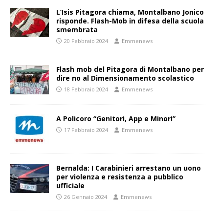
L’Isis Pitagora chiama, Montalbano Jonico
risponde. Flash-Mob in difesa della scuola
smembrata
20 Febbraio 2024
Emmenews
Flash mob del Pitagora di Montalbano per
dire no al Dimensionamento scolastico
18 Febbraio 2024
Emmenews
A Policoro “Genitori, App e Minori”
17 Febbraio 2024
Emmenews
Bernalda: I Carabinieri arrestano un uono
per violenza e resistenza a pubblico
ufficiale
26 Gennaio 2024
Emmenews