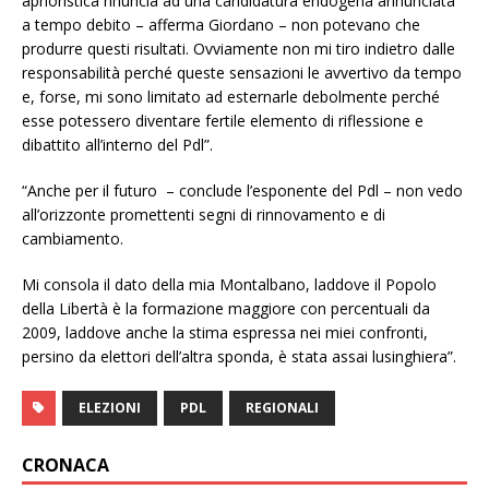
aprioristica rinuncia ad una candidatura endogena annunciata
a tempo debito – afferma Giordano – non potevano che
produrre questi risultati. Ovviamente non mi tiro indietro dalle
responsabilità perché queste sensazioni le avvertivo da tempo
e, forse, mi sono limitato ad esternarle debolmente perché
esse potessero diventare fertile elemento di riflessione e
dibattito all’interno del Pdl”.
“Anche per il futuro – conclude l’esponente del Pdl – non vedo
all’orizzonte promettenti segni di rinnovamento e di
cambiamento.
Mi consola il dato della mia Montalbano, laddove il Popolo
della Libertà è la formazione maggiore con percentuali da
2009, laddove anche la stima espressa nei miei confronti,
persino da elettori dell’altra sponda, è stata assai lusinghiera”.
ELEZIONI
PDL
REGIONALI
CRONACA