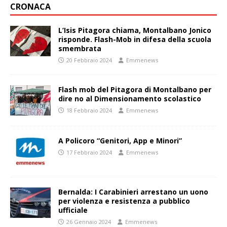
CRONACA
L’Isis Pitagora chiama, Montalbano Jonico
risponde. Flash-Mob in difesa della scuola
smembrata
20 Febbraio 2024
Emmenews
Flash mob del Pitagora di Montalbano per
dire no al Dimensionamento scolastico
18 Febbraio 2024
Emmenews
A Policoro “Genitori, App e Minori”
17 Febbraio 2024
Emmenews
Bernalda: I Carabinieri arrestano un uono
per violenza e resistenza a pubblico
ufficiale
26 Gennaio 2024
Emmenews