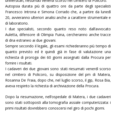
universitari, riesumati venerdì scorso nel cimitero di Policoro.
Autopsia durata più di quattro ore da parte degli specialisti
Francesco Introna e Simona Corrado che, a partire da lunedì
20, avvieranno ulteriori analisi
anche a carattere strumentale e
di laboratorio.
I due specialisti, secondo quanto reso noto dall’avvocato
Auletta, difensore di Olimpia Fuina, cercheranno anche tracce
di dna estraneo ai due giovani.
Sempre secondo il legale, gli esami richiederanno più tempo di
quanto previsto ed è quindi già in fase di valutazione una
richiesta di proroga dei 60 giorni assegnati dalla Procura per
fornire i risultati.
I cadaveri dei due giovani sono stati riesumati venerdì scorso
nel cimitero di Policoro, su disposizione del pm di Matera,
Rosanna De Fraia, dopo che, nel luglio scorso, il gip, Rosa Bia,
aveva respinto la richiesta di archiviazione della Procura.
Dopo la riesumazione, nell’ospedale di Matera, i due cadaveri
sono stati sottoposti alla tomografia assiale computerizzata: i
primi risultati dovrebbero conoscersi nel giro di pochi giorni.