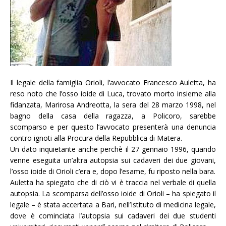
Il legale della famiglia Orioli, l’avvocato Francesco Auletta, ha
reso noto che l’osso ioide di Luca,
trovato morto insieme alla
fidanzata, Marirosa Andreot
ta, la sera del 28 marzo 1998, nel
bagno della casa della ragazza, a Policoro, sarebbe
scomparso e per questo l’avvocato presenterà una denuncia
contro ignoti alla Procura della Repubblica di Matera.
Un dato inquietante anche perchè
il 27 gennaio 1996, quando
venne eseguita un’altra autopsia sui cadaveri dei due giovani,
l’osso ioide di Orioli c’era e, dopo l’esame, fu riposto nella bara.
Auletta ha spiegato che di ciò vi è traccia nel verbale di quella
autopsia. La scomparsa dell’osso ioide di Orioli – ha spiegato il
legale – è stata accertata a Bari, nell’Istituto di medicina legale,
dove è cominciata l’autopsia sui cadaveri dei due studenti