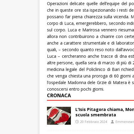
Operazioni delicate quelle dell’equipe del p
che in queste ore sta ispezionando i resti de
possano far piena chiarezza sulla vicenda. M
corpo di Luca, emergerebbero, secondo indisc
sul corpo. Luca e Marirosa vennero riesumati
allora non contribuirono a chiarire con cert
anche a carattere strumentale e di laborato
quali, – secondo quanto reso noto dall’avvoc
Luca – cercheranno anche tracce di dna est
altre persone, quella sera di marzo di più di 2
medicina legale del Policlinico di Bari rich
che venga chiesta una proroga di 60 giorni as
l’ospedale Madonna dele Grzie di Matera è sta
conoscersi entro pochi giorni.
CRONACA
L’Isis Pitagora chiama, Mon
scuola smembrata
20 Febbraio 2024
Emmenew