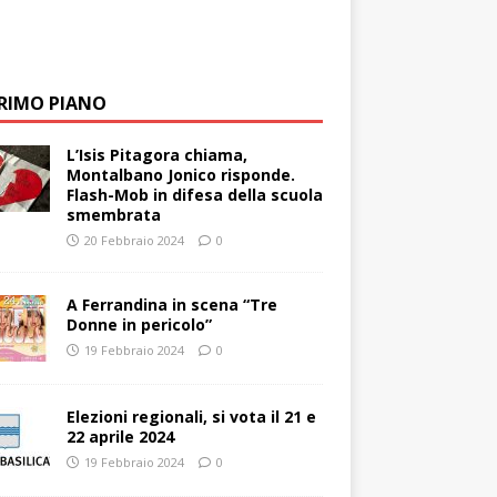
PRIMO PIANO
L’Isis Pitagora chiama,
Montalbano Jonico risponde.
Flash-Mob in difesa della scuola
smembrata
20 Febbraio 2024
0
A Ferrandina in scena “Tre
Donne in pericolo”
19 Febbraio 2024
0
Elezioni regionali, si vota il 21 e
22 aprile 2024
19 Febbraio 2024
0