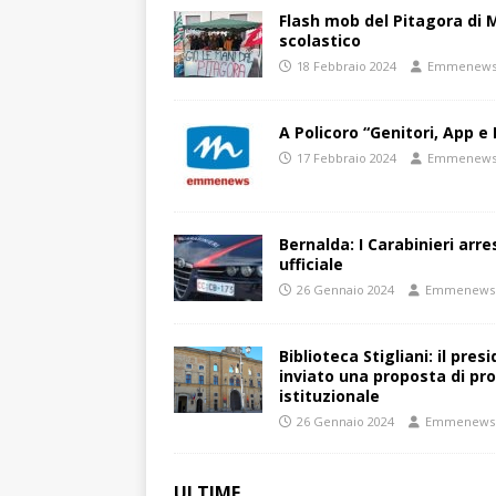
Flash mob del Pitagora di
scolastico
18 Febbraio 2024
Emmenew
A Policoro “Genitori, App e 
17 Febbraio 2024
Emmenew
Bernalda: I Carabinieri arr
ufficiale
26 Gennaio 2024
Emmenews
Biblioteca Stigliani: il pre
inviato una proposta di pro
istituzionale
26 Gennaio 2024
Emmenews
ULTIME