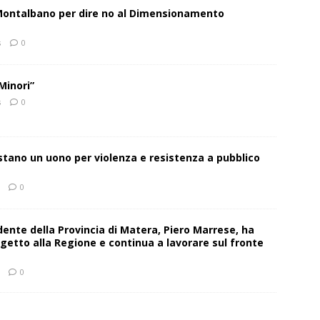
 Montalbano per dire no al Dimensionamento
s
0
Minori”
s
0
estano un uono per violenza e resistenza a pubblico
0
sidente della Provincia di Matera, Piero Marrese, ha
getto alla Regione e continua a lavorare sul fronte
0