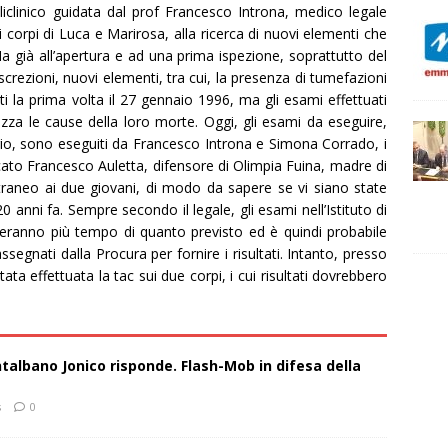
oliclinico guidata dal prof Francesco Introna, medico legale
i corpi di Luca e Marirosa, alla ricerca di nuovi elementi che
a già all’apertura e ad una prima ispezione, soprattutto del
rezioni, nuovi elementi, tra cui, la presenza di tumefazioni
 la prima volta il 27 gennaio 1996, ma gli esami effettuati
ezza le cause della loro morte. Oggi, gli esami da eseguire,
rio, sono eseguiti da Francesco Introna e Simona Corrado, i
ato Francesco Auletta, difensore di Olimpia Fuina, madre di
raneo ai due giovani, di modo da sapere se vi siano state
0 anni fa. Sempre secondo il legale, gli esami nell’Istituto di
iederanno più tempo di quanto previsto ed è quindi probabile
segnati dalla Procura per fornire i risultati. Intanto, presso
ta effettuata la tac sui due corpi, i cui risultati dovrebbero
talbano Jonico risponde. Flash-Mob in difesa della
s
0