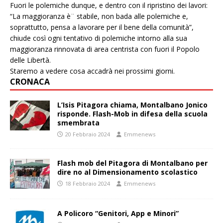
Fuori le polemiche dunque, e dentro con il ripristino dei lavori:
“La maggioranza è¨ stabile, non bada alle polemiche e,
soprattutto, pensa a lavorare per il bene della comunità”,
chiude così ogni tentativo di polemiche intorno alla sua
maggioranza rinnovata di area centrista con fuori il Popolo
delle Libertà.
Staremo a vedere cosa accadrà nei prossimi giorni.
CRONACA
L’Isis Pitagora chiama, Montalbano Jonico
risponde. Flash-Mob in difesa della scuola
smembrata
20 Febbraio 2024
Emmenews
Flash mob del Pitagora di Montalbano per
dire no al Dimensionamento scolastico
18 Febbraio 2024
Emmenews
A Policoro “Genitori, App e Minori”