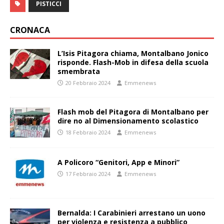
PISTICCI
CRONACA
L’Isis Pitagora chiama, Montalbano Jonico
risponde. Flash-Mob in difesa della scuola
smembrata
20 Febbraio 2024
Emmenews
Flash mob del Pitagora di Montalbano per
dire no al Dimensionamento scolastico
18 Febbraio 2024
Emmenews
A Policoro “Genitori, App e Minori”
17 Febbraio 2024
Emmenews
Bernalda: I Carabinieri arrestano un uono
per violenza e resistenza a pubblico