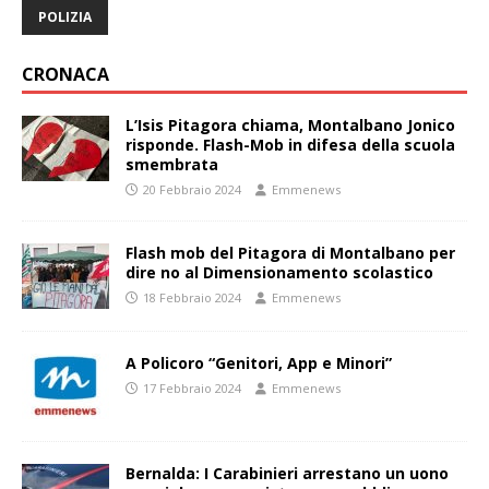
POLIZIA
CRONACA
L’Isis Pitagora chiama, Montalbano Jonico
risponde. Flash-Mob in difesa della scuola
smembrata
20 Febbraio 2024
Emmenews
Flash mob del Pitagora di Montalbano per
dire no al Dimensionamento scolastico
18 Febbraio 2024
Emmenews
A Policoro “Genitori, App e Minori”
17 Febbraio 2024
Emmenews
Bernalda: I Carabinieri arrestano un uono