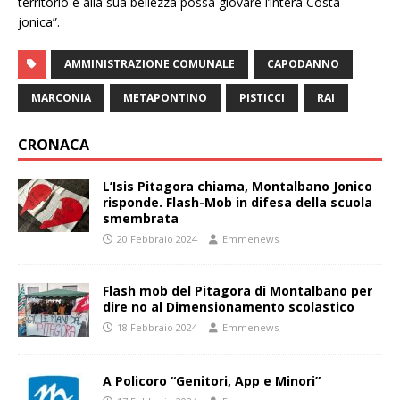
territorio e alla sua bellezza possa giovare l’intera Costa
jonica”.
AMMINISTRAZIONE COMUNALE
CAPODANNO
MARCONIA
METAPONTINO
PISTICCI
RAI
CRONACA
L’Isis Pitagora chiama, Montalbano Jonico
risponde. Flash-Mob in difesa della scuola
smembrata
20 Febbraio 2024
Emmenews
Flash mob del Pitagora di Montalbano per
dire no al Dimensionamento scolastico
18 Febbraio 2024
Emmenews
A Policoro “Genitori, App e Minori”