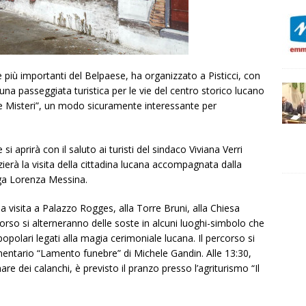
a le più importanti del Belpaese, ha organizzato a Pisticci, con
una passeggiata turistica per le vie del centro storico lucano
e e Misteri”, un modo sicuramente interessante per
 aprirà con il saluto ai turisti del sindaco Viviana Verri
zierà la visita della cittadina lucana accompagnata dalla
loga Lorenza Messina.
la visita a Palazzo Rogges, alla Torre Bruni, alla Chiesa
rso si alterneranno delle soste in alcuni luoghi-simbolo che
opolari legati alla magia cerimoniale lucana. Il percorso si
entario “Lamento funebre” di Michele Gandin. Alle 13:30,
e dei calanchi, è previsto il pranzo presso l’agriturismo “Il