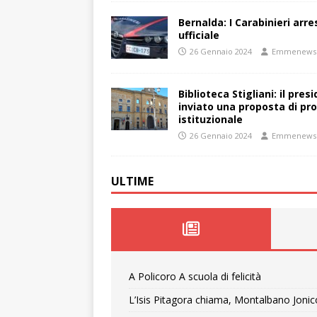
Bernalda: I Carabinieri arr
ufficiale
26 Gennaio 2024
Emmenews
Biblioteca Stigliani: il pre
inviato una proposta di pro
istituzionale
26 Gennaio 2024
Emmenews
ULTIME
A Policoro A scuola di felicità
L’Isis Pitagora chiama, Montalbano Jonic