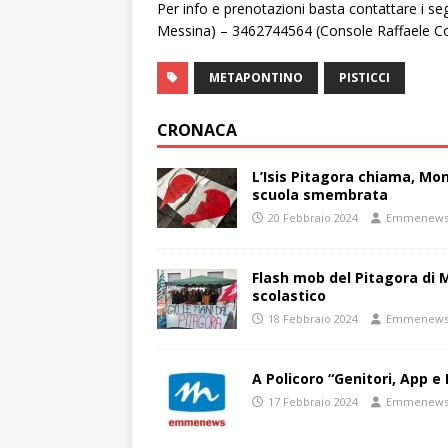
Per info e prenotazioni basta contattare i s
Messina) – 3462744564 (Console Raffaele Co
METAPONTINO
PISTICCI
CRONACA
L’Isis Pitagora chiama, Mon
scuola smembrata
20 Febbraio 2024
Emmenew
Flash mob del Pitagora di
scolastico
18 Febbraio 2024
Emmenew
A Policoro “Genitori, App e 
17 Febbraio 2024
Emmenew