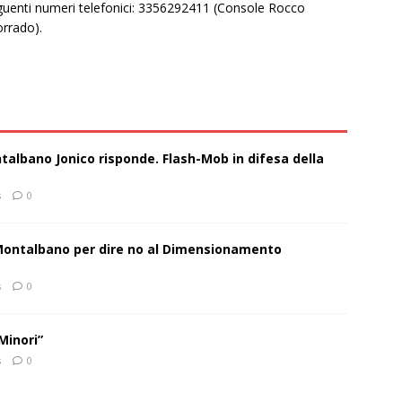
eguenti numeri telefonici: 3356292411 (Console Rocco
rrado).
talbano Jonico risponde. Flash-Mob in difesa della
s
0
 Montalbano per dire no al Dimensionamento
s
0
Minori”
s
0