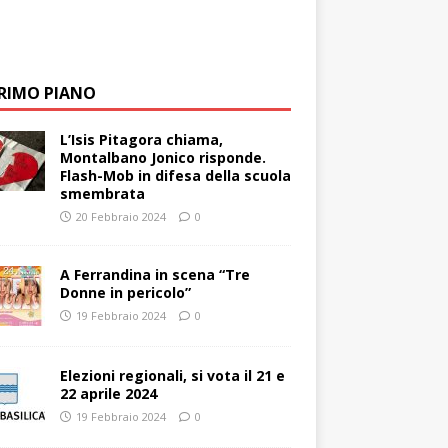
PRIMO PIANO
L’Isis Pitagora chiama,
Montalbano Jonico risponde.
Flash-Mob in difesa della scuola
smembrata
20 Febbraio 2024
0
A Ferrandina in scena “Tre
Donne in pericolo”
19 Febbraio 2024
0
Elezioni regionali, si vota il 21 e
22 aprile 2024
19 Febbraio 2024
0