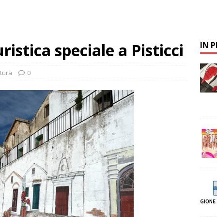
istica speciale a Pisticci
IN 
tura
0