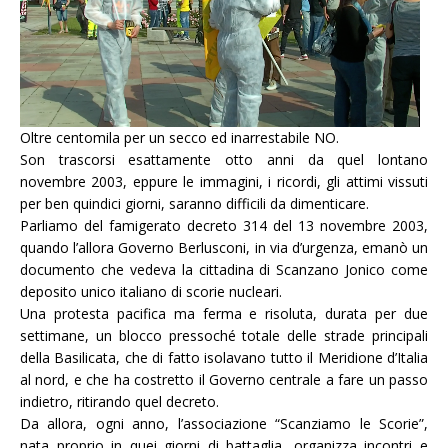
Oltre centomila per un secco ed inarrestabile NO.
Son trascorsi esattamente otto anni da quel lontano
novembre 2003, eppure le immagini, i ricordi, gli attimi vissuti
per ben quindici giorni, saranno difficili da dimenticare.
Parliamo del famigerato decreto 314 del 13 novembre 2003,
quando l’allora Governo Berlusconi, in via d’urgenza, emanò un
documento che vedeva la cittadina di Scanzano Jonico come
deposito unico italiano di scorie nucleari.
Una protesta pacifica ma ferma e risoluta, durata per due
settimane, un blocco pressoché totale delle strade principali
della Basilicata, che di fatto isolavano tutto il Meridione d’Italia
al nord, e che ha costretto il Governo centrale a fare un passo
indietro, ritirando quel decreto.
Da allora, ogni anno, l’associazione “Scanziamo le Scorie”,
nata proprio in quei giorni di battaglia, organizza incontri e