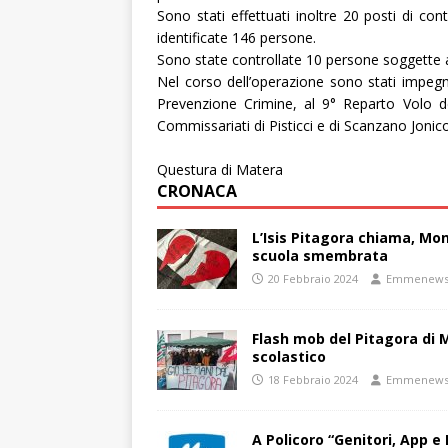
Sono stati effettuati inoltre 20 posti di cont
identificate 146 persone.
Sono state controllate 10 persone soggette ad
Nel corso dell’operazione sono stati impegn
Prevenzione Crimine, al 9° Reparto Volo de
Commissariati di Pisticci e di Scanzano Jonico
Questura di Matera
CRONACA
L’Isis Pitagora chiama, Mon
scuola smembrata
20 Febbraio 2024
Emmenew
Flash mob del Pitagora di
scolastico
18 Febbraio 2024
Emmenew
A Policoro “Genitori, App e 