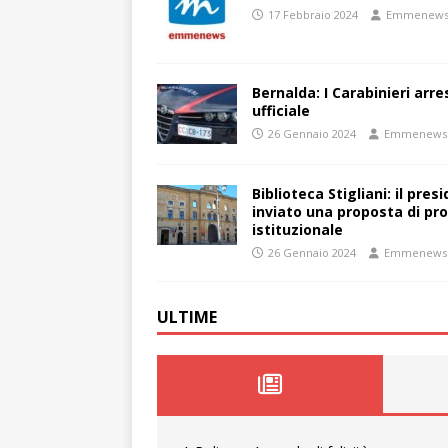
17 Febbraio 2024
Emmenew
Bernalda: I Carabinieri arr
ufficiale
26 Gennaio 2024
Emmenews
Biblioteca Stigliani: il pre
inviato una proposta di pro
istituzionale
26 Gennaio 2024
Emmenews
ULTIME