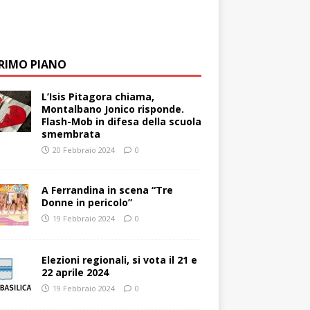
PRIMO PIANO
L’Isis Pitagora chiama,
Montalbano Jonico risponde.
Flash-Mob in difesa della scuola
smembrata
20 Febbraio 2024
0
A Ferrandina in scena “Tre
Donne in pericolo”
19 Febbraio 2024
0
Elezioni regionali, si vota il 21 e
22 aprile 2024
19 Febbraio 2024
0