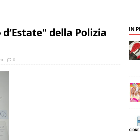
d’Estate" della Polizia
IN 
ca
0