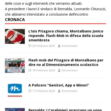
delle cose e sugli interventi che verranno attuati.
A presiedere i lavori il sindaco di Bernalda, Leonardo Chiuruzzi,
che abbiamo intervistato a conclusione dell’incontro
CRONACA
L’Isis Pitagora chiama, Montalbano Jonico
risponde. Flash-Mob in difesa della scuola
smembrata
20 Febbraio 2024
Emmenews
Flash mob del Pitagora di Montalbano per
dire no al Dimensionamento scolastico
18 Febbraio 2024
Emmenews
A Policoro “Genitori, App e Minori”
17 Febbraio 2024
Emmenews
Bernalda: I Carabinieri arrestano un uono