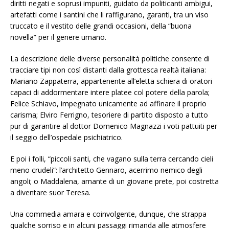
diritti negati e soprusi impuniti, guidato da politicanti ambigui,
artefatti come i santini che li raffigurano, garanti, tra un viso
truccato e il vestito delle grandi occasioni, della “buona
novella” per il genere umano.
La descrizione delle diverse personalità politiche consente di
tracciare tipi non così distanti dalla grottesca realtà italiana:
Mariano Zappaterra, appartenente all’eletta schiera di oratori
capaci di addormentare intere platee col potere della parola;
Felice Schiavo, impegnato unicamente ad affinare il proprio
carisma; Elviro Ferrigno, tesoriere di partito disposto a tutto
pur di garantire al dottor Domenico Magnazzi i voti pattuiti per
il seggio dell’ospedale psichiatrico.
E poi i folli, “piccoli santi, che vagano sulla terra cercando cieli
meno crudeli”: l’architetto Gennaro, acerrimo nemico degli
angoli; o Maddalena, amante di un giovane prete, poi costretta
a diventare suor Teresa.
Una commedia amara e coinvolgente, dunque, che strappa
qualche sorriso e in alcuni passaggi rimanda alle atmosfere