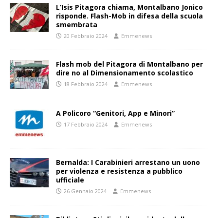
L’Isis Pitagora chiama, Montalbano Jonico
risponde. Flash-Mob in difesa della scuola
smembrata
20 Febbraio 2024
Emmenews
Flash mob del Pitagora di Montalbano per
dire no al Dimensionamento scolastico
18 Febbraio 2024
Emmenews
A Policoro “Genitori, App e Minori”
17 Febbraio 2024
Emmenews
Bernalda: I Carabinieri arrestano un uono
per violenza e resistenza a pubblico
ufficiale
26 Gennaio 2024
Emmenews