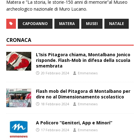
Matera e ”La storia, le storie-150 anni di memorie”al Museo
archeologico nazionale di Muro Lucano.
CAPODANNO
MATERA
MUSEI
NATALE
CRONACA
L’Isis Pitagora chiama, Montalbano Jonico
risponde. Flash-Mob in difesa della scuola
smembrata
20 Febbraio 2024
Emmenews
Flash mob del Pitagora di Montalbano per
dire no al Dimensionamento scolastico
18 Febbraio 2024
Emmenews
A Policoro “Genitori, App e Minori”
17 Febbraio 2024
Emmenews