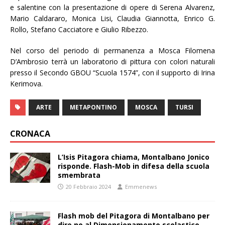
e salentine con la presentazione di opere di Serena Alvarenz,
Mario Caldararo, Monica Lisi, Claudia Giannotta, Enrico G.
Rollo, Stefano Cacciatore e Giulio Ribezzo.
Nel corso del periodo di permanenza a Mosca Filomena
D’Ambrosio terrà un laboratorio di pittura con colori naturali
presso il Secondo GBOU “Scuola 1574”, con il supporto di Irina
Kerimova.
ARTE
METAPONTINO
MOSCA
TURSI
CRONACA
L’Isis Pitagora chiama, Montalbano Jonico
risponde. Flash-Mob in difesa della scuola
smembrata
20 Febbraio 2024
Emmenews
Flash mob del Pitagora di Montalbano per
dire no al Dimensionamento scolastico