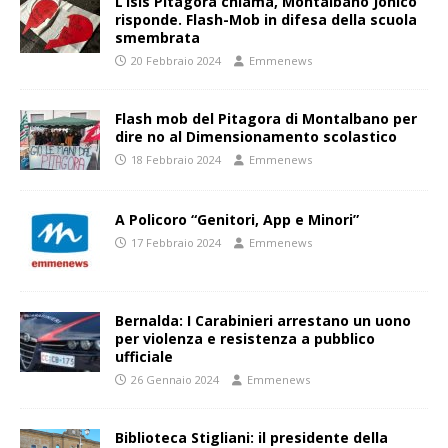
L’Isis Pitagora chiama, Montalbano Jonico
risponde. Flash-Mob in difesa della scuola
smembrata
20 Febbraio 2024
Emmenews
Flash mob del Pitagora di Montalbano per
dire no al Dimensionamento scolastico
18 Febbraio 2024
Emmenews
A Policoro “Genitori, App e Minori”
17 Febbraio 2024
Emmenews
Bernalda: I Carabinieri arrestano un uono
per violenza e resistenza a pubblico
ufficiale
26 Gennaio 2024
Emmenews
Biblioteca Stigliani: il presidente della