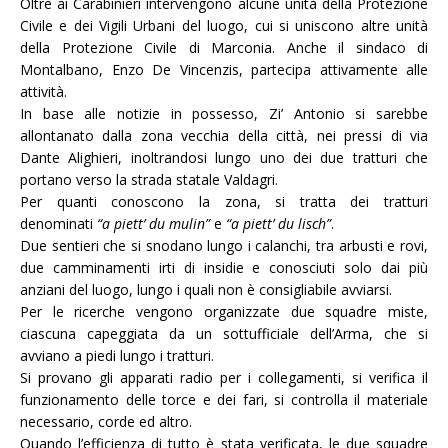
Oltre ai Carabinieri intervengono alcune unità della Protezione
Civile e dei Vigili Urbani del luogo, cui si uniscono altre unità
della Protezione Civile di Marconia. Anche il sindaco di
Montalbano, Enzo De Vincenzis, partecipa attivamente alle
attività.
In base alle notizie in possesso, Zi’ Antonio si sarebbe
allontanato dalla zona vecchia della città, nei pressi di via
Dante Alighieri, inoltrandosi lungo uno dei due tratturi che
portano verso la strada statale Valdagri.
Per quanti conoscono la zona, si tratta dei tratturi
denominati
“a piett’ du mulin”
e
“a piett’ du lisch”
.
Due sentieri che si snodano lungo i calanchi, tra arbusti e rovi,
due camminamenti irti di insidie e conosciuti solo dai più
anziani del luogo, lungo i quali non è consigliabile avviarsi.
Per le ricerche vengono organizzate due squadre miste,
ciascuna capeggiata da un sottufficiale dell’Arma, che si
avviano a piedi lungo i tratturi.
Si provano gli apparati radio per i collegamenti, si verifica il
funzionamento delle torce e dei fari, si controlla il materiale
necessario, corde ed altro.
Quando l’efficienza di tutto è stata verificata, le due squadre