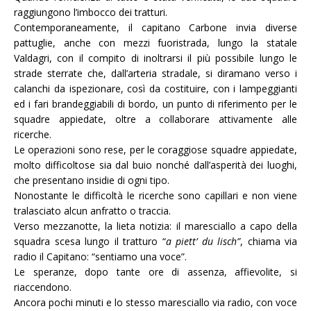
raggiungono l’imbocco dei tratturi.
Contemporaneamente, il capitano Carbone invia diverse
pattuglie, anche con mezzi fuoristrada, lungo la statale
Valdagri, con il compito di inoltrarsi il più possibile lungo le
strade sterrate che, dall’arteria stradale, si diramano verso i
calanchi da ispezionare, così da costituire, con i lampeggianti
ed i fari brandeggiabili di bordo, un punto di riferimento per le
squadre appiedate, oltre a collaborare attivamente alle
ricerche.
Le operazioni sono rese, per le coraggiose squadre appiedate,
molto difficoltose sia dal buio nonché dall’asperità dei luoghi,
che presentano insidie di ogni tipo.
Nonostante le difficoltà le ricerche sono capillari e non viene
tralasciato alcun anfratto o traccia.
Verso mezzanotte, la lieta notizia: il maresciallo a capo della
squadra scesa lungo il tratturo
“
a piett’ du lisch”
, chiama via
radio il Capitano: “sentiamo una voce”.
Le speranze, dopo tante ore di assenza, affievolite, si
riaccendono.
Ancora pochi minuti e lo stesso maresciallo via radio, con voce