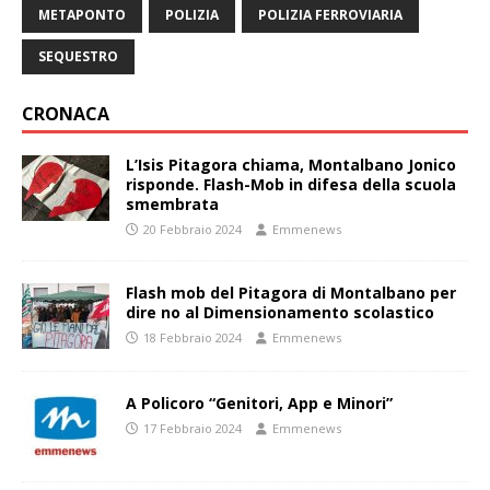
METAPONTO
POLIZIA
POLIZIA FERROVIARIA
SEQUESTRO
CRONACA
L’Isis Pitagora chiama, Montalbano Jonico
risponde. Flash-Mob in difesa della scuola
smembrata
20 Febbraio 2024
Emmenews
Flash mob del Pitagora di Montalbano per
dire no al Dimensionamento scolastico
18 Febbraio 2024
Emmenews
A Policoro “Genitori, App e Minori”
17 Febbraio 2024
Emmenews