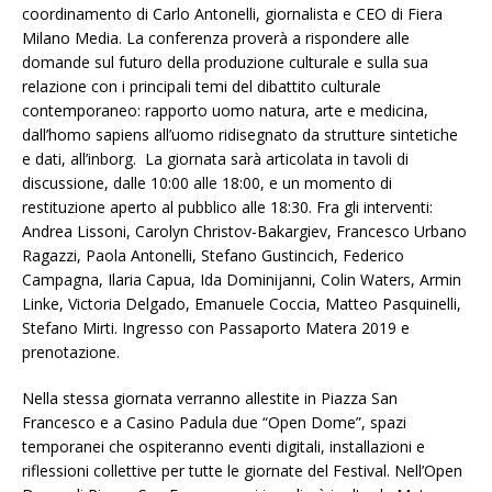
coordinamento di Carlo Antonelli, giornalista e CEO di Fiera
Milano Media. La conferenza proverà a rispondere alle
domande sul futuro della produzione culturale e sulla sua
relazione con i principali temi del dibattito culturale
contemporaneo: rapporto uomo natura, arte e medicina,
dall’homo sapiens all’uomo ridisegnato da strutture sintetiche
e dati, all’inborg. La giornata sarà articolata in tavoli di
discussione, dalle 10:00 alle 18:00, e un momento di
restituzione aperto al pubblico alle 18:30. Fra gli interventi:
Andrea Lissoni, Carolyn Christov-Bakargiev, Francesco Urbano
Ragazzi, Paola Antonelli, Stefano Gustincich, Federico
Campagna, Ilaria Capua, Ida Dominijanni, Colin Waters, Armin
Linke, Victoria Delgado, Emanuele Coccia, Matteo Pasquinelli,
Stefano Mirti. Ingresso con Passaporto Matera 2019 e
prenotazione.
Nella stessa giornata verranno allestite in Piazza San
Francesco e a Casino Padula due “Open Dome”, spazi
temporanei che ospiteranno eventi digitali, installazioni e
riflessioni collettive per tutte le giornate del Festival. Nell’Open