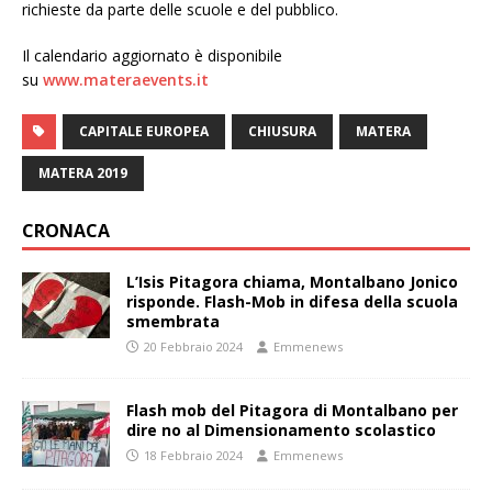
richieste da parte delle scuole e del pubblico.
Il calendario aggiornato è disponibile
su
www.materaevents.it
CAPITALE EUROPEA
CHIUSURA
MATERA
MATERA 2019
CRONACA
L’Isis Pitagora chiama, Montalbano Jonico
risponde. Flash-Mob in difesa della scuola
smembrata
20 Febbraio 2024
Emmenews
Flash mob del Pitagora di Montalbano per
dire no al Dimensionamento scolastico
18 Febbraio 2024
Emmenews