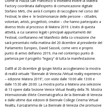
Dome di Piazza San Francesco si insedierà inoltre la Matera
Factory coordinata dall’esperto di comunicazione digitale
Stefano Mirti, che avrà il compito di raccogliere nel corso del
Festival, le idee e le testimonianze delle persone – cittadini,
volontari, artisti, progettisti, creativi – che hanno partecipato a
diverso titolo al processo di Matera 2019. L’esito di questa
attività, a cui saranno legati i principali appuntamenti del
Festival, confluiranno nel Manifesto della co-creazione che
sarà presentato nella mattina del 20 dicembre al presidente del
Parlamento Europeo, David Sassoli, come vero e proprio
punto di arrivo dell’anno 2019, ma nel contempo punto di
partenza per il progetto “legacy” di tutta la manifestazione.
Dall’8 al 20 dicembre gli Ipogei Motta accoglieranno la mostra
di realtà virtuale “Biennale di Venezia /Virtual reality experience
– edizione Matera 2019”, con visite dalle 10:00 alle 13:00 e
dalle 15:30 alle 20:00. La mostra porta a Matera una selezione
di 13 opere dalla Sezione Venice Virtual Reality della 76. Mostra
Internazionale d’Arte Cinematografica de la Biennale di Venezia
e dalle ultime due edizioni di Biennale College Cinema Virtual
Reality, il programma de La Biennale di Venezia che promuove