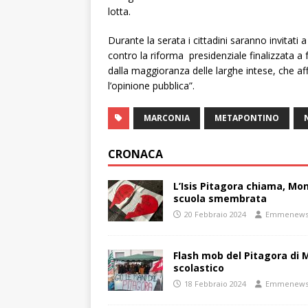
lotta.
Durante la serata i cittadini saranno invitati a
contro la riforma presidenziale finalizzata a
dalla maggioranza delle larghe intese, che affo
l’opinione pubblica”.
MARCONIA
METAPONTINO
CRONACA
L’Isis Pitagora chiama, Mon
scuola smembrata
20 Febbraio 2024
Emmenew
Flash mob del Pitagora di
scolastico
18 Febbraio 2024
Emmenew