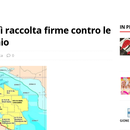
 raccolta firme contro le
IN 
nio
ca
0