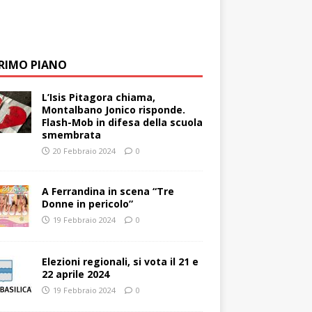
PRIMO PIANO
L’Isis Pitagora chiama,
Montalbano Jonico risponde.
Flash-Mob in difesa della scuola
smembrata
20 Febbraio 2024
0
A Ferrandina in scena “Tre
Donne in pericolo”
19 Febbraio 2024
0
Elezioni regionali, si vota il 21 e
22 aprile 2024
19 Febbraio 2024
0