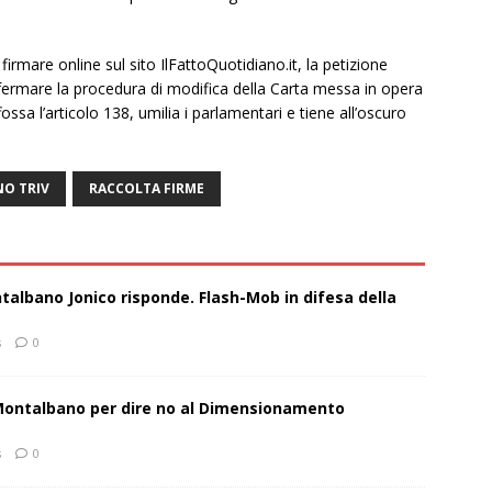
 firmare online sul sito IlFattoQuotidiano.it, la petizione
 fermare la procedura di modifica della Carta messa in opera
ssa l’articolo 138, umilia i parlamentari e tiene all’oscuro
NO TRIV
RACCOLTA FIRME
talbano Jonico risponde. Flash-Mob in difesa della
s
0
 Montalbano per dire no al Dimensionamento
s
0