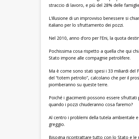
straccio di lavoro, e più del 28% delle famiglie
L’illusione di un improvviso benessere si ch
italiano per lo sfruttamento dei pozzi.
Nel 2010, anno d’oro per l’Eni, la quota destin
Pochissima cosa rispetto a quella che qui ch
Stato impone alle compagnie petrolifere.
Ma è come sono stati spesi i 33 miliardi del F
del “totem petrolio”, calcolano che per il pr
piomberanno su queste terre.
Poiché i giacimenti possono essere sfruttati p
quando i pozzi chiuderanno cosa faremo?
Al centro i problemi della tutela ambientale e 
greggio.
Bisogna ricontrattare tutto con lo Stato e le 