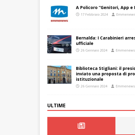
A Policoro “Genitori, App e 
17 Febbraio 2024
Emmenew
Bernalda: I Carabinieri arr
ufficiale
26 Gennaio 2024
Emmenews
Biblioteca Stigliani: il pre
inviato una proposta di pro
istituzionale
26 Gennaio 2024
Emmenews
ULTIME