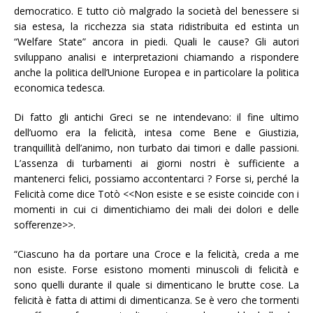
democratico. E tutto ciò malgrado la società del benessere si
sia estesa, la ricchezza sia stata ridistribuita ed estinta un
“Welfare State” ancora in piedi. Quali le cause? Gli autori
sviluppano analisi e interpretazioni chiamando a rispondere
anche la politica dell’Unione Europea e in particolare la politica
economica tedesca.
Di fatto gli antichi Greci se ne intendevano: il fine ultimo
dell’uomo era la felicità, intesa come Bene e Giustizia,
tranquillità dell’animo, non turbato dai timori e dalle passioni.
L’assenza di turbamenti ai giorni nostri è sufficiente a
mantenerci felici, possiamo accontentarci ? Forse si, perché la
Felicità come dice Totò <<Non esiste e se esiste coincide con i
momenti in cui ci dimentichiamo dei mali dei dolori e delle
sofferenze>>.
“Ciascuno ha da portare una Croce e la felicità, creda a me
non esiste. Forse esistono momenti minuscoli di felicità e
sono quelli durante il quale si dimenticano le brutte cose. La
felicità è fatta di attimi di dimenticanza. Se è vero che tormenti