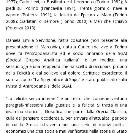
1977); Carlo Levi, la Basilicata e il terremoto (Torino 1982); A
piedi sul Pollino (Francavilla 1991); Trenta giorni di nave a
vapore (Potenza 1991); la felicità da Epicuro a Marx (Torino
2008); Ciarlatani di sempre (Torino 2010) e Men che schiavo
(Potenza 2013).
Daniela Emilia Servidone, l’altra coautrice (non presente alla
presentazione di Marconia), nata a Cuneo ma vive a Torino
dove fa l’Antropoanalista ed è socio onorario della SGAI
(Società Gruppo Analitica Italiana), è un medico, una
sessuologa e una terapeuta che ha scelto di occuparsi proprio
della Felicità e dal sollievo dal dolore. Scrittrice esordiente, il
suo racconto “La Spigolatrice di Sapri” è stato pubblicato sulla
rivista di Antropoanalisi della SGAI.
“La felicità senza internet” è un testo che contiene ventuno
paragrafi-riflessioni sulla giustizia e la felicità. Si tratta di una
disamina storico – filosofica che parte dalla Grecia Classica,
culla del pensiero occidentale, per arrivare all’attualità, periodo
in cui la Grecia attraversa per una serie di motivi politici-
economici una crisi sociale mai verificatasi nella storia di Stato