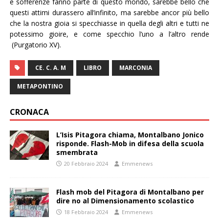
e sofferenze fanno parte di questo mondo, sarebbe bello che
questi attimi durassero all’infinito, ma sarebbe ancor più bello
che la nostra gioia si specchiasse in quella degli altri e tutti ne
potessimo gioire, e come specchio l’uno a l’altro rende
(Purgatorio XV).
CE. C. A. M
LIBRO
MARCONIA
METAPONTINO
CRONACA
L’Isis Pitagora chiama, Montalbano Jonico
risponde. Flash-Mob in difesa della scuola
smembrata
20 Febbraio 2024
Emmenews
Flash mob del Pitagora di Montalbano per
dire no al Dimensionamento scolastico
18 Febbraio 2024
Emmenews