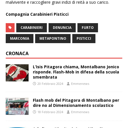
malvivente e raccogliere gravi indizi di reità a suo carico.
Compagnia Carabinieri Pisticci
CARABINIERI
DENUNCIA
FURTO
MARCONIA
METAPONTINO
PISTICCI
CRONACA
L’Isis Pitagora chiama, Montalbano Jonico
risponde. Flash-Mob in difesa della scuola
smembrata
20 Febbraio 2024
Emmenews
Flash mob del Pitagora di Montalbano per
dire no al Dimensionamento scolastico
18 Febbraio 2024
Emmenews