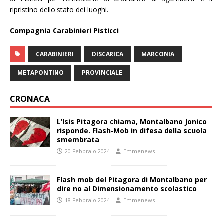
ripristino dello stato dei luoghi.
Compagnia Carabinieri Pisticci
CARABINIERI
DISCARICA
MARCONIA
METAPONTINO
PROVINCIALE
CRONACA
L’Isis Pitagora chiama, Montalbano Jonico
risponde. Flash-Mob in difesa della scuola
smembrata
20 Febbraio 2024
Emmenews
Flash mob del Pitagora di Montalbano per
dire no al Dimensionamento scolastico
18 Febbraio 2024
Emmenews