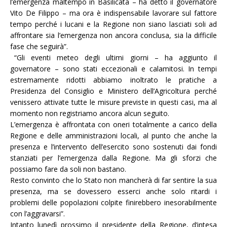
l’emergenza maltempo in Basilicata – ha detto il governatore
Vito De Filippo – ma ora è indispensabile lavorare sul fattore
tempo perché i lucani e la Regione non siano lasciati soli ad
affrontare sia l’emergenza non ancora conclusa, sia la difficile
fase che seguirà”.
“Gli eventi meteo degli ultimi giorni – ha aggiunto il
governatore – sono stati eccezionali e calamitosi. In tempi
estremamente ridotti abbiamo inoltrato le pratiche a
Presidenza del Consiglio e Ministero dell’Agricoltura perché
venissero attivate tutte le misure previste in questi casi, ma al
momento non registriamo ancora alcun seguito.
L’emergenza è affrontata con oneri totalmente a carico della
Regione e delle amministrazioni locali, al punto che anche la
presenza e l’intervento dell’esercito sono sostenuti dai fondi
stanziati per l’emergenza dalla Regione. Ma gli sforzi che
possiamo fare da soli non bastano.
Resto convinto che lo Stato non mancherà di far sentire la sua
presenza, ma se dovessero esserci anche solo ritardi i
problemi delle popolazioni colpite finirebbero inesorabilmente
con l’aggravarsi”.
Intanto lunedì prossimo il presidente della Regione, d’intesa