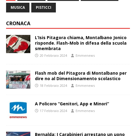
MUSICA
PISTICCI
CRONACA
L’Isis Pitagora chiama, Montalbano Jonico
risponde. Flash-Mob in difesa della scuola
smembrata
20 Febbraio 2024
Emmenews
Flash mob del Pitagora di Montalbano per
dire no al Dimensionamento scolastico
18 Febbraio 2024
Emmenews
A Policoro “Genitori, App e Minori”
17 Febbraio 2024
Emmenews
Bernalda: I Carabinieri arrestano un uono