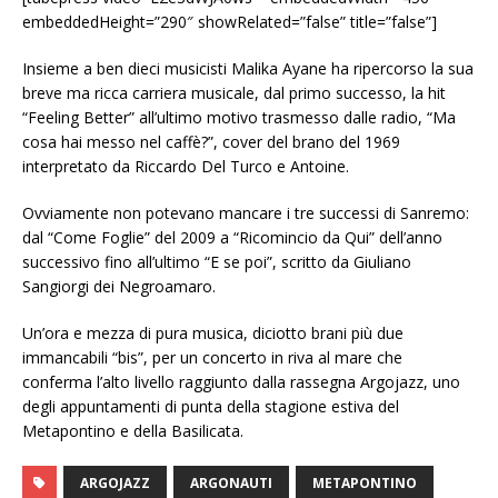
embeddedHeight=”290″ showRelated=”false” title=”false”]
Insieme a ben dieci musicisti Malika Ayane ha ripercorso la sua
breve ma ricca carriera musicale, dal primo successo, la hit
“Feeling Better” all’ultimo motivo trasmesso dalle radio, “Ma
cosa hai messo nel caffè?”, cover del brano del 1969
interpretato da Riccardo Del Turco e Antoine.
Ovviamente non potevano mancare i tre successi di Sanremo:
dal “Come Foglie” del 2009 a “Ricomincio da Qui” dell’anno
successivo fino all’ultimo “E se poi”, scritto da Giuliano
Sangiorgi dei Negroamaro.
Un’ora e mezza di pura musica, diciotto brani più due
immancabili “bis”, per un concerto in riva al mare che
conferma l’alto livello raggiunto dalla rassegna Argojazz, uno
degli appuntamenti di punta della stagione estiva del
Metapontino e della Basilicata.
ARGOJAZZ
ARGONAUTI
METAPONTINO