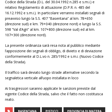
Codice della Strada (D.L. del 30.04.1992 n.285 e s.m.i.) e
relativo Regolamento di attuazione (D.P.R. n. 485 del
16.12.1992 e s.m.i.). In particolare verranno installati segnali di
preavviso lungo la S.S. 407 “Basentana” al km. 78+650
(direzione sud) e km. 79+040 (direzione nord) e lungo la S.S.
598 “Val d’Agri” al km. 107+800 (direzione sud) ed al km.
107+300 (direzione nord).
La presente ordinanza sarà resa nota al pubblico mediante
l’apposizione dei segnali di obbligo, di divieto e di deviazione
conformemente al D.L.vo n. 285/1992 e s.m.i. (Nuovo Codice
della Strada).
Il traffico sarà deviato lungo strade alternative secondo la
segnaletica verticale all’uopo installata in loco
Ai trasgressori saranno applicate le sanzioni previste dal
vigente Codice della Strada, salvo che il fatto non costituisca
reato.
BASENTANA
PISTICCI
PROVINCIA DI MATERA