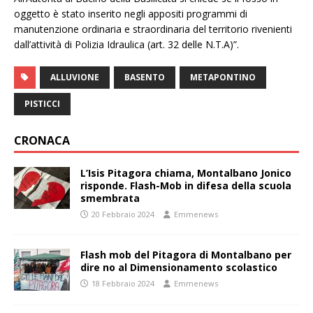
oggetto è stato inserito negli appositi programmi di
manutenzione ordinaria e straordinaria del territorio rivenienti
dall’attività di Polizia Idraulica (art. 32 delle N.T.A)”.
ALLUVIONE
BASENTO
METAPONTINO
PISTICCI
CRONACA
L’Isis Pitagora chiama, Montalbano Jonico
risponde. Flash-Mob in difesa della scuola
smembrata
20 Febbraio 2024
Emmenews
Flash mob del Pitagora di Montalbano per
dire no al Dimensionamento scolastico
18 Febbraio 2024
Emmenews