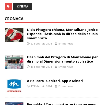
CINEMA
CRONACA
L’Isis Pitagora chiama, Montalbano Jonico
risponde. Flash-Mob in difesa della scuola
smembrata
20 Febbraio 2024
Emmenews
Flash mob del Pitagora di Montalbano per
dire no al Dimensionamento scolastico
18 Febbraio 2024
Emmenews
A Policoro “Genitori, App e Minori”
17 Febbraio 2024
Emmenews
Bernalda: I Carabinieri arrestano un uono