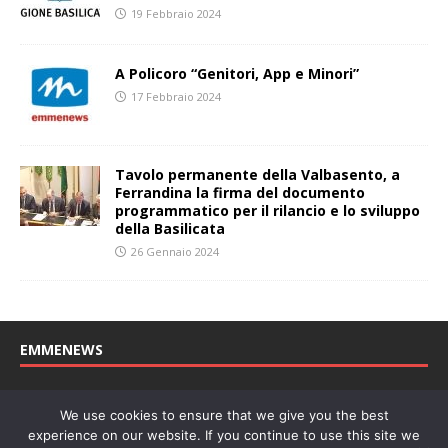
19 Febbraio 2024
A Policoro “Genitori, App e Minori”
17 Febbraio 2024
Tavolo permanente della Valbasento, a
Ferrandina la firma del documento
programmatico per il rilancio e lo sviluppo
della Basilicata
26 Gennaio 2024
EMMENEWS
Testata registrata al Tribunale di Matera, reg. n. 04/2011 del
We use cookies to ensure that we give you the best
27/04/2011. Direttore Responsabile: Concetta Monzo, Editore: Deah
experience on our website. If you continue to use this site we
soc. coop. P. Iva: 01219430772