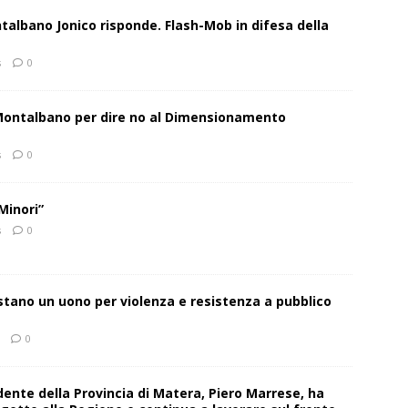
talbano Jonico risponde. Flash-Mob in difesa della
s
0
 Montalbano per dire no al Dimensionamento
s
0
Minori”
s
0
estano un uono per violenza e resistenza a pubblico
0
sidente della Provincia di Matera, Piero Marrese, ha