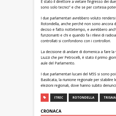
È stato il direttore a vietare l’ingresso dei 
sono solo tecnici” e che se per cortesia pote
I due parlamentari avrebbero voluto rendersi c
Rotondella, anche perché non sono ancora del 
deciso e fatto nottetempo, e avrebbero anche 
funzionanti e chi e quando fa i rilievi di radioa
controllati si confondono con i controllori.
La decisione di andare di domenica a fare la vi
Liuzzi che per Petrocelli, è stato il primo gi
aule del Parlamento.
I due parlamentari lucani del M5S si sono poi
Basilicata, la riunione regionale per stabili
elezioni regionali, dove hanno subito denunciat
ITREC
ROTONDELLA
TRISAIA
CRONACA