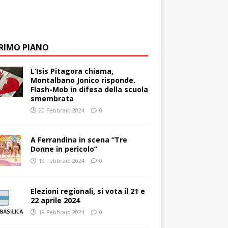
PRIMO PIANO
L’Isis Pitagora chiama,
Montalbano Jonico risponde.
Flash-Mob in difesa della scuola
smembrata
20 Febbraio 2024
0
A Ferrandina in scena “Tre
Donne in pericolo”
19 Febbraio 2024
0
Elezioni regionali, si vota il 21 e
22 aprile 2024
19 Febbraio 2024
0