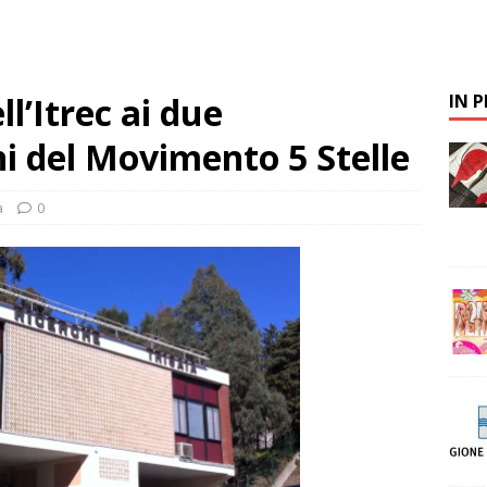
ll’Itrec ai due
IN 
i del Movimento 5 Stelle
a
0