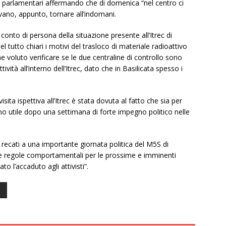
due parlamentari affermando che di domenica “nel centro ci
vano, appunto, tornare all’indomani.
onto di persona della situazione presente all’Itrec di
tutto chiari i motivi del trasloco di materiale radioattivo
voluto verificare se le due centraline di controllo sono
ttività all’interno dell’Itrec, dato che in Basilicata spesso i
sita ispettiva all’Itrec è stata dovuta al fatto che sia per
orno utile dopo una settimana di forte impegno politico nelle
 recati a una importante giornata politica del M5S di
re le regole comportamentali per le prossime e imminenti
o l’accaduto agli attivisti”.