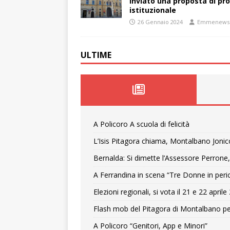
inviato una proposta di pro
istituzionale
26 Gennaio 2024
Emmenews
ULTIME
A Policoro A scuola di felicità
L’Isis Pitagora chiama, Montalbano Jonic
Bernalda: Si dimette l’Assessore Perrone,
A Ferrandina in scena “Tre Donne in peri
Elezioni regionali, si vota il 21 e 22 april
Flash mob del Pitagora di Montalbano pe
A Policoro “Genitori, App e Minori”