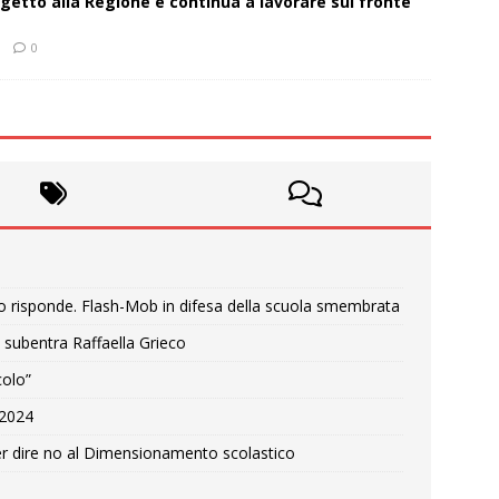
getto alla Regione e continua a lavorare sul fronte
0
o risponde. Flash-Mob in difesa della scuola smembrata
 subentra Raffaella Grieco
colo”
e 2024
r dire no al Dimensionamento scolastico