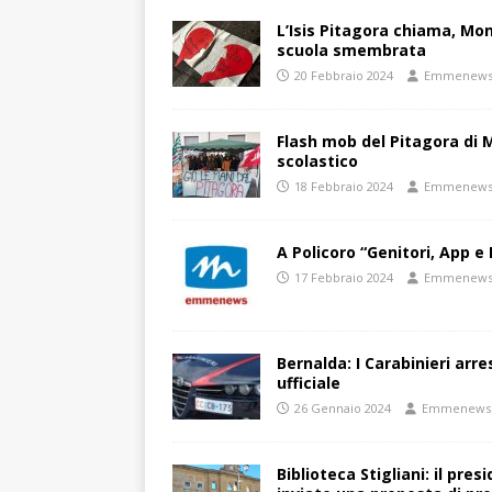
L’Isis Pitagora chiama, Mon
scuola smembrata
20 Febbraio 2024
Emmenew
Flash mob del Pitagora di
scolastico
18 Febbraio 2024
Emmenew
A Policoro “Genitori, App e 
17 Febbraio 2024
Emmenew
Bernalda: I Carabinieri arr
ufficiale
26 Gennaio 2024
Emmenews
Biblioteca Stigliani: il pre