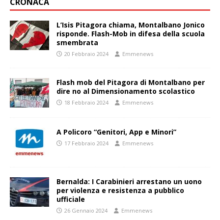
CRONACA
L’Isis Pitagora chiama, Montalbano Jonico
risponde. Flash-Mob in difesa della scuola
smembrata
20 Febbraio 2024
Emmenews
Flash mob del Pitagora di Montalbano per
dire no al Dimensionamento scolastico
18 Febbraio 2024
Emmenews
A Policoro “Genitori, App e Minori”
17 Febbraio 2024
Emmenews
Bernalda: I Carabinieri arrestano un uono
per violenza e resistenza a pubblico
ufficiale
26 Gennaio 2024
Emmenews