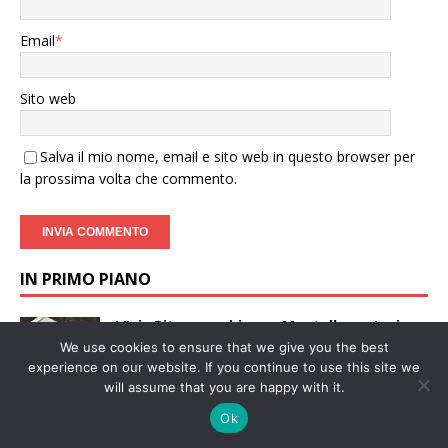
Email
*
Sito web
Salva il mio nome, email e sito web in questo browser per
la prossima volta che commento.
IN PRIMO PIANO
L’Isis Pitagora chiama, Montalbano Jonico
risponde. Flash-Mob in difesa della scuola
We use cookies to ensure that we give you the best
smembrata
experience on our website. If you continue to use this site we
20 Febbraio 2024
will assume that you are happy with it.
Ok
A Ferrandina in scena “Tre Donne in