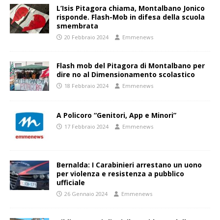
L’Isis Pitagora chiama, Montalbano Jonico
risponde. Flash-Mob in difesa della scuola
smembrata
20 Febbraio 2024
Emmenews
Flash mob del Pitagora di Montalbano per
dire no al Dimensionamento scolastico
18 Febbraio 2024
Emmenews
A Policoro “Genitori, App e Minori”
17 Febbraio 2024
Emmenews
Bernalda: I Carabinieri arrestano un uono
per violenza e resistenza a pubblico
ufficiale
26 Gennaio 2024
Emmenews