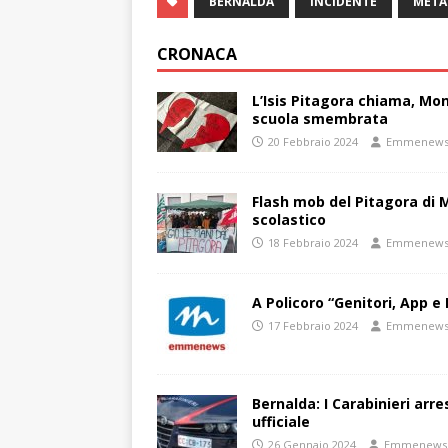
BERNALDA
INCIDENTE
META
CRONACA
L’Isis Pitagora chiama, Mon
scuola smembrata
20 Febbraio 2024
Emmenew
Flash mob del Pitagora di
scolastico
18 Febbraio 2024
Emmenew
A Policoro “Genitori, App e 
17 Febbraio 2024
Emmenew
Bernalda: I Carabinieri arr
ufficiale
26 Gennaio 2024
Emmenews