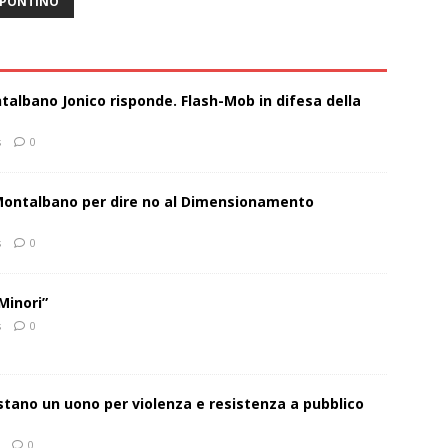
PONTINO
talbano Jonico risponde. Flash-Mob in difesa della
s
0
 Montalbano per dire no al Dimensionamento
s
0
Minori”
s
0
estano un uono per violenza e resistenza a pubblico
0