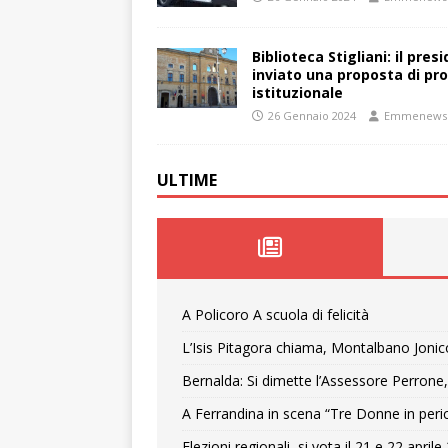
Biblioteca Stigliani: il pre
inviato una proposta di pro
istituzionale
26 Gennaio 2024
Emmenews
ULTIME
A Policoro A scuola di felicità
L’Isis Pitagora chiama, Montalbano Jonic
Bernalda: Si dimette l’Assessore Perrone,
A Ferrandina in scena “Tre Donne in peri
Elezioni regionali, si vota il 21 e 22 april