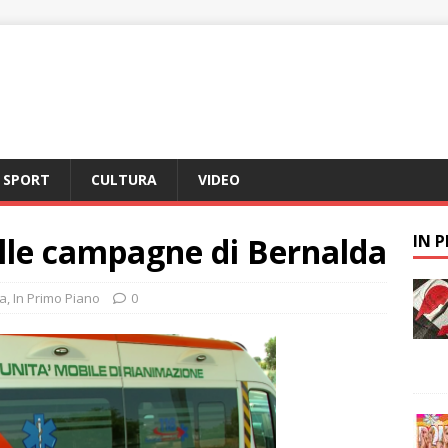
SPORT
CULTURA
VIDEO
lle campagne di Bernalda
IN 
a
,
In Primo Piano
0