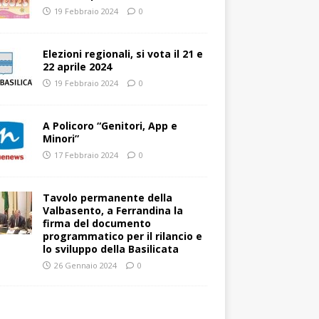
19 Febbraio 2024
0
Elezioni regionali, si vota il 21 e
22 aprile 2024
19 Febbraio 2024
0
A Policoro “Genitori, App e
Minori”
17 Febbraio 2024
0
Tavolo permanente della
Valbasento, a Ferrandina la
firma del documento
programmatico per il rilancio e
lo sviluppo della Basilicata
26 Gennaio 2024
0