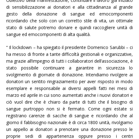
Obiettivo della manifestazione, continuare il lavoro già iniziato
di sensibilizzazione ai donatori e alla cittadinanza al grande
gesto della donazione di sangue ed emocomponenti
ricordando che solo con un corretto stile di vita, un ottimale
stato di salute potremo donare e quindi raccogliere unità di
sangue ed emocomponenti di alta qualità.
“ Il lockdown – ha spiegato il presidente Domenico Sarubbi – ci
ha messo di fronte a tante difficoltà gestionali e organizzative,
ma grazie all’impegno di tutti i collaboratori dell’associazione, è
stato possibile continuare a garantire in sicurezza lo
svolgimento di giornate di donazione. Intendiamo rivolgere ai
donatori un sentito ringraziamento per aver risposto in modo
esemplare e responsabile ai diversi appelli fatti nei mesi di
marzo ed aprile in cui sono aumentati anche i nuovi donatori e
ciò vuol dire che è chiaro da parte di tutti che il bisogno di
sangue purtroppo non si è fermato. Come ogni estate si
registrano carenze di sacche di sangue e ricordando che al
giorno il fabbisogno nazionale è di circa 1800 unità, rivolgiamo
un appello ai donatori a prenotare una donazione presso le
proprie sedi di appartenenza oppure presso i centri