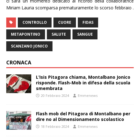
ci sarà un momento dedicato al ricordo della collaboratrice
Miriam Lauria scomparsa prematuramente lo scorso febbraio .
CONTROLLO
CUORE
FIDAS
METAPONTINO
SALUTE
SANGUE
SCANZANO JONICO
CRONACA
L’Isis Pitagora chiama, Montalbano Jonico
risponde. Flash-Mob in difesa della scuola
smembrata
20 Febbraio 2024
Emmenews
Flash mob del Pitagora di Montalbano per
dire no al Dimensionamento scolastico
18 Febbraio 2024
Emmenews