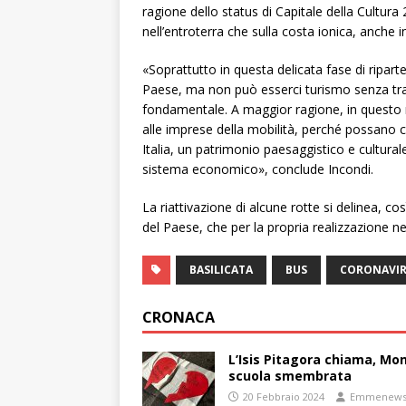
ragione dello status di Capitale della Cultura
nell’entroterra che sulla costa ionica, anche 
«Soprattutto in questa delicata fase di riparte
Paese, ma non può esserci turismo senza tra
fondamentale. A maggior ragione, in quest
alle imprese della mobilità, perché possano co
Italia, un patrimonio paesaggistico e cultural
sistema economico», conclude Incondi.
La riattivazione di alcune rotte si delinea, cos
del Paese, che per la propria realizzazione n
BASILICATA
BUS
CORONAVI
CRONACA
L’Isis Pitagora chiama, Mon
scuola smembrata
20 Febbraio 2024
Emmenew