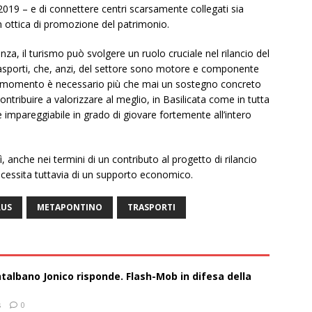
 2019 – e di connettere centri scarsamente collegati sia
in ottica di promozione del patrimonio.
nza, il turismo può svolgere un ruolo cruciale nel rilancio del
sporti, che, anzi, del settore sono motore e componente
o momento è necessario più che mai un sostegno concreto
ntribuire a valorizzare al meglio, in Basilicata come in tutta
e impareggiabile in grado di giovare fortemente all’intero
ì, anche nei termini di un contributo al progetto di rilancio
ecessita tuttavia di un supporto economico.
RUS
METAPONTINO
TRASPORTI
talbano Jonico risponde. Flash-Mob in difesa della
s
0