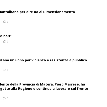
 Montalbano per dire no al Dimensionamento
s
0
Minori”
s
0
estano un uono per violenza e resistenza a pubblico
0
sidente della Provincia di Matera, Piero Marrese, ha
getto alla Regione e continua a lavorare sul fronte
0