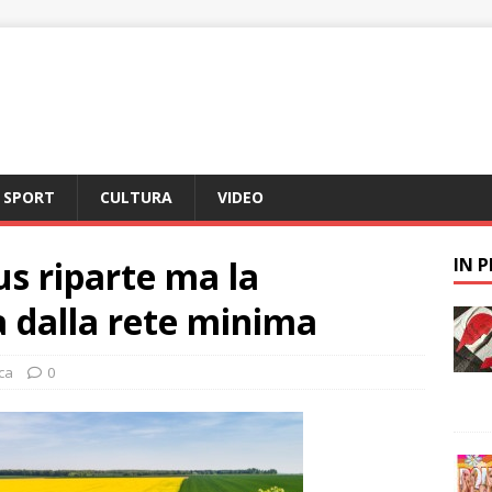
SPORT
CULTURA
VIDEO
us riparte ma la
IN 
a dalla rete minima
ca
0