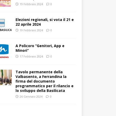
19 Febbraio 2024
0
Elezioni regionali, si vota il 21 e
22 aprile 2024
19 Febbraio 2024
0
A Policoro “Genitori, App e
Minori”
17 Febbraio 2024
0
Tavolo permanente della
Valbasento, a Ferrandina la
firma del documento
programmatico per il rilancio e
lo sviluppo della Basilicata
26 Gennaio 2024
0