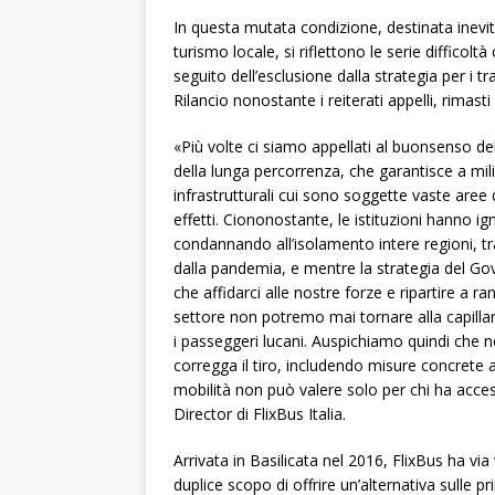
In questa mutata condizione, destinata inevit
turismo locale, si riflettono le serie diffico
seguito dell’esclusione dalla strategia per i t
Rilancio nonostante i reiterati appelli, rimasti 
«Più volte ci siamo appellati al buonsenso de
della lunga percorrenza, che garantisce a mili
infrastrutturali cui sono soggette vaste aree 
effetti. Ciononostante, le istituzioni hanno i
condannando all’isolamento intere regioni, tra 
dalla pandemia, e mentre la strategia del Gove
che affidarci alle nostre forze e ripartire a 
settore non potremo mai tornare alla capillari
i passeggeri lucani. Auspichiamo quindi che n
corregga il tiro, includendo misure concrete a t
mobilità non può valere solo per chi ha acces
Director di FlixBus Italia.
Arrivata in Basilicata nel 2016, FlixBus ha via
duplice scopo di offrire un’alternativa sulle pr