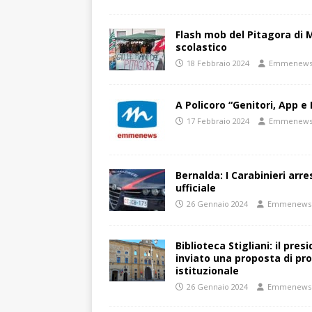
Flash mob del Pitagora di
scolastico
18 Febbraio 2024
Emmenew
A Policoro “Genitori, App e 
17 Febbraio 2024
Emmenew
Bernalda: I Carabinieri arr
ufficiale
26 Gennaio 2024
Emmenews
Biblioteca Stigliani: il pre
inviato una proposta di pro
istituzionale
26 Gennaio 2024
Emmenews