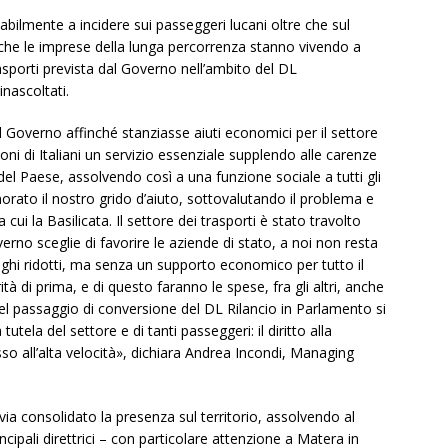
abilmente a incidere sui passeggeri lucani oltre che sul
ltà che le imprese della lunga percorrenza stanno vivendo a
rasporti prevista dal Governo nell’ambito del DL
inascoltati.
l Governo affinché stanziasse aiuti economici per il settore
oni di Italiani un servizio essenziale supplendo alle carenze
del Paese, assolvendo così a una funzione sociale a tutti gli
gnorato il nostro grido d’aiuto, sottovalutando il problema e
cui la Basilicata. Il settore dei trasporti è stato travolto
rno sceglie di favorire le aziende di stato, a noi non resta
ranghi ridotti, ma senza un supporto economico per tutto il
tà di prima, e di questo faranno le spese, fra gli altri, anche
el passaggio di conversione del DL Rilancio in Parlamento si
utela del settore e di tanti passeggeri: il diritto alla
so all’alta velocità», dichiara Andrea Incondi, Managing
 via consolidato la presenza sul territorio, assolvendo al
incipali direttrici – con particolare attenzione a Matera in