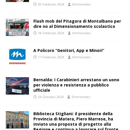
20 Febbraio 2024
Emmenews
Flash mob del Pitagora di Montalbano per
dire no al Dimensionamento scolastico
18 Febbraio 2024
Emmenews
A Policoro “Genitori, App e Minori”
17 Febbraio 2024
Emmenews
Bernalda: I Carabinieri arrestano un uono
per violenza e resistenza a pubblico
ufficiale
26 Gennaio 2024
Emmenews
Biblioteca Stigliani: il presidente della
Provincia di Matera, Piero Marrese, ha
inviato una proposta di progetto alla
Regione e continua a lavorare sul fronte