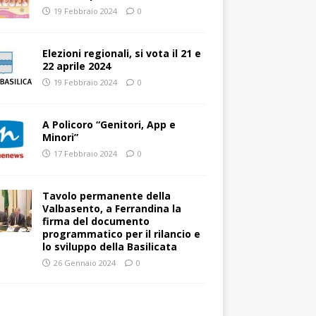
19 Febbraio 2024
0
Elezioni regionali, si vota il 21 e
22 aprile 2024
19 Febbraio 2024
0
A Policoro “Genitori, App e
Minori”
17 Febbraio 2024
0
Tavolo permanente della
Valbasento, a Ferrandina la
firma del documento
programmatico per il rilancio e
lo sviluppo della Basilicata
26 Gennaio 2024
0