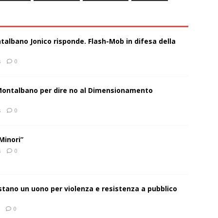
talbano Jonico risponde. Flash-Mob in difesa della
s
0
 Montalbano per dire no al Dimensionamento
s
0
Minori”
s
0
estano un uono per violenza e resistenza a pubblico
0