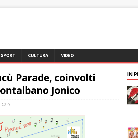
SPORT
CULTURA
VIDEO
ucù Parade, coinvolti
IN 
Montalbano Jonico
0