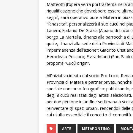
Matteotti (l’opera verrà poi trasferita nella a
riqualificazione che dovrebbero essere ultima
segni”, sarà operativo pure a Matera in piaz
“Rinascita”, personalizzerà il suo cucù nel pia
Lanera; Epifanio De Grazia (Albano di Lucani
borgo La Martella, dinanzi alla parrocchia di
quale, dinanzi alla sede della Provincia di Mat
impermanenza dell’azione”; Giacinto Cristiano
Heraclea a Policoro; Elvira Infanti (San Paolo 
proporrà “Cucù origin”.
All’iniziativa ideata dal socio Pro Loco, Renat
Provincia di Matera e partner privati, nonch
speciale concorso fotografico: pubblicando,
degli 8 cucù realizzati dagli artisti selezionat
per due persone in un fine settimana a scelta 
reinventare gli spazi urbani, rendendoli delle
cui risulta essenziale il concetto di comunità.
ARTE
METAPONTINO
MONT