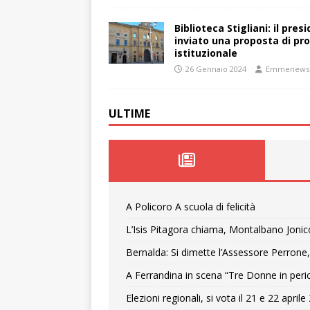
Biblioteca Stigliani: il pre
inviato una proposta di pro
istituzionale
26 Gennaio 2024
Emmenews
ULTIME
A Policoro A scuola di felicità
L’Isis Pitagora chiama, Montalbano Jonic
Bernalda: Si dimette l’Assessore Perrone,
A Ferrandina in scena “Tre Donne in peri
Elezioni regionali, si vota il 21 e 22 april