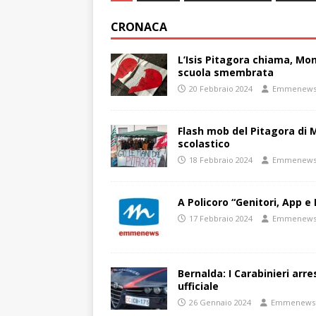
CRONACA
L’Isis Pitagora chiama, Mon
scuola smembrata
20 Febbraio 2024
Emmenew
Flash mob del Pitagora di
scolastico
18 Febbraio 2024
Emmenew
A Policoro “Genitori, App e 
17 Febbraio 2024
Emmenew
Bernalda: I Carabinieri arr
ufficiale
26 Gennaio 2024
Emmenews