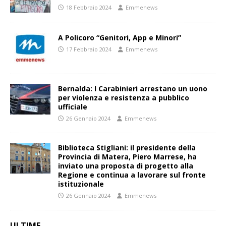
18 Febbraio 2024
Emmenews
A Policoro “Genitori, App e Minori”
17 Febbraio 2024
Emmenews
Bernalda: I Carabinieri arrestano un uono
per violenza e resistenza a pubblico
ufficiale
26 Gennaio 2024
Emmenews
Biblioteca Stigliani: il presidente della
Provincia di Matera, Piero Marrese, ha
inviato una proposta di progetto alla
Regione e continua a lavorare sul fronte
istituzionale
26 Gennaio 2024
Emmenews
ULTIME