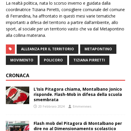
La realtà politica, nata lo scorso inverno e guidata dalla
coordinatrice Tiziana Pirretti, consigliere comunale del comune
di Ferrandina, ha affrontato in questi mesi varie tematiche
importanti a difesa del territorio a partire dall’ambiente, allo
sport, al sociale per un territorio vasto che va dal Metapontino
alla collina materana.
ALLEANZA PER IL TERRITORIO
METAPONTINO
MOVIMENTO
POLICORO
TIZIANA PIRRETTI
CRONACA
L’Isis Pitagora chiama, Montalbano Jonico
risponde. Flash-Mob in difesa della scuola
smembrata
20 Febbraio 2024
Emmenews
Flash mob del Pitagora di Montalbano per
dire no al Dimensionamento scolastico