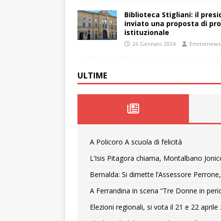
Biblioteca Stigliani: il pre
inviato una proposta di pro
istituzionale
26 Gennaio 2024
Emmenews
ULTIME
A Policoro A scuola di felicità
L’Isis Pitagora chiama, Montalbano Jonic
Bernalda: Si dimette l’Assessore Perrone,
A Ferrandina in scena “Tre Donne in peri
Elezioni regionali, si vota il 21 e 22 april