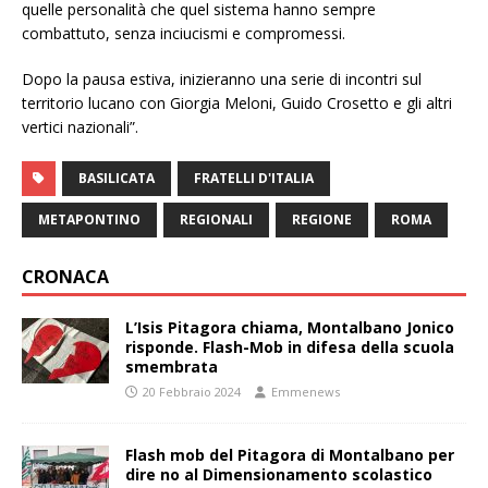
quelle personalità che quel sistema hanno sempre
combattuto, senza inciucismi e compromessi.
Dopo la pausa estiva, inizieranno una serie di incontri sul
territorio lucano con Giorgia Meloni, Guido Crosetto e gli altri
vertici nazionali”.
BASILICATA
FRATELLI D'ITALIA
METAPONTINO
REGIONALI
REGIONE
ROMA
CRONACA
L’Isis Pitagora chiama, Montalbano Jonico
risponde. Flash-Mob in difesa della scuola
smembrata
20 Febbraio 2024
Emmenews
Flash mob del Pitagora di Montalbano per
dire no al Dimensionamento scolastico