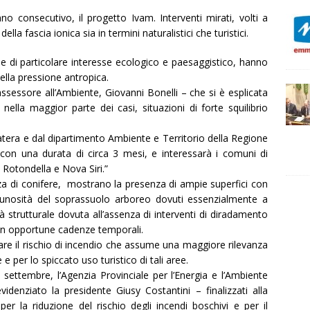
no consecutivo, il progetto Ivam. Interventi mirati, volti a
ella fascia ionica sia in termini naturalistici che turistici.
ee di particolare interesse ecologico e paesaggistico, hanno
della pressione antropica.
ssessore all’Ambiente, Giovanni Bonelli – che si è esplicata
nella maggior parte dei casi, situazioni di forte squilibrio
Matera e dal dipartimento Ambiente e Territorio della Regione
, con una durata di circa 3 mesi, e interessarà i comuni di
, Rotondella e Nova Siri.”
nza di conifere, mostrano la presenza di ampie superfici con
cunosità del soprassuolo arboreo dovuti essenzialmente a
à strutturale dovuta all’assenza di interventi di diradamento
on opportune cadenze temporali.
levare il rischio di incendio che assume una maggiore rilevanza
 e per lo spiccato uso turistico di tali aree.
0 settembre, l’Agenzia Provinciale per l’Energia e l’Ambiente
videnziato la presidente Giusy Costantini – finalizzati alla
per la riduzione del rischio degli incendi boschivi e per il