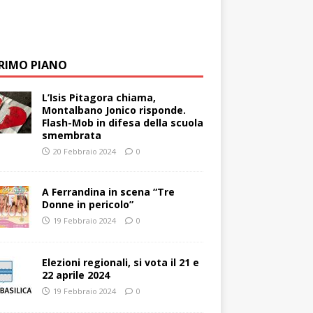
PRIMO PIANO
L’Isis Pitagora chiama,
Montalbano Jonico risponde.
Flash-Mob in difesa della scuola
smembrata
20 Febbraio 2024
0
A Ferrandina in scena “Tre
Donne in pericolo”
19 Febbraio 2024
0
Elezioni regionali, si vota il 21 e
22 aprile 2024
19 Febbraio 2024
0