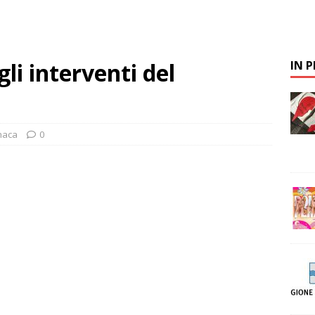
li interventi del
IN 
naca
0