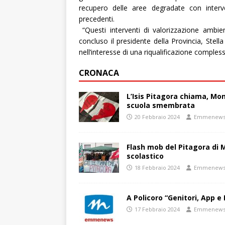
recupero delle aree degradate con interven
precedenti.
“
Questi interventi di valorizzazione ambie
concluso il presidente della Provincia, Stell
nell’interesse di una riqualificazione complessi
CRONACA
L’Isis Pitagora chiama, Mon
scuola smembrata
20 Febbraio 2024
Emmenew
Flash mob del Pitagora di
scolastico
18 Febbraio 2024
Emmenew
A Policoro “Genitori, App e 
17 Febbraio 2024
Emmenew