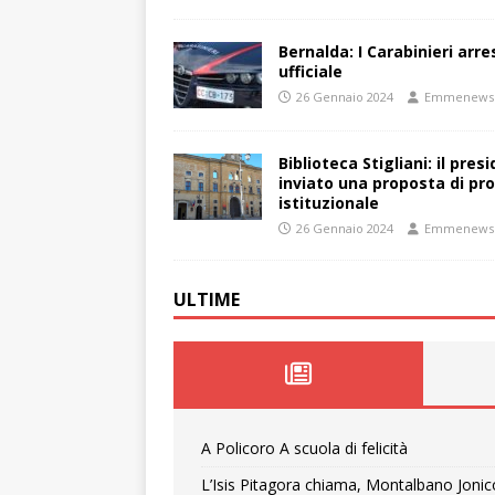
Bernalda: I Carabinieri arr
ufficiale
26 Gennaio 2024
Emmenews
Biblioteca Stigliani: il pre
inviato una proposta di pro
istituzionale
26 Gennaio 2024
Emmenews
ULTIME
A Policoro A scuola di felicità
L’Isis Pitagora chiama, Montalbano Jonic