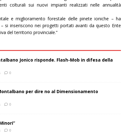
ti colturali sui nuovi impianti realizzati nelle annualità
ntale e miglioramento forestale delle pinete ioniche – ha
a – si inseriscono nei progetti portati avanti da questo Ente
va del territorio provinciale.”
talbano Jonico risponde. Flash-Mob in difesa della
s
0
 Montalbano per dire no al Dimensionamento
s
0
Minori”
s
0