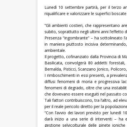
Lunedì 10 settembre partirà, per il terzo an
riqualificare e valorizzare le superfici boscate d
“
Gli ambienti costieri, che rappresentano ar
subito, soprattutto negli ultimi anni l’effetto 
Presenza “ingombrante” – ha sottolineato l’a
in maniera piuttosto incisiva determinando, 
ambientale.
Il progetto, cofinanziato dalla Provincia di 
Basilicata, coinvolgerà 80 addetti forestali
Bernalda, Pisticci, Scanzano Jonico, Policoro
I rimboschimenti in essi presenti, a prevale
diffusi fenomeni di moria e progressiva la
fenomeni di degrado, oltre che una instabilit
che dovevano essere eseguiti nel passato c
Tali fattori contribuiscono, tra l’altro, ad e
per il reale pericolo diretto per la popolazione
“
Con l’avvio dei lavori previsto per lunedì 1
darà inizio a una serie di interventi – ha e
gestione selvicolturale delle pinete ioniche 