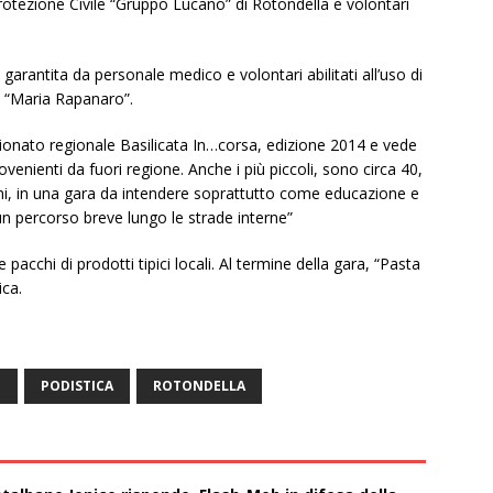
 Protezione Civile “Gruppo Lucano” di Rotondella e volontari
garantita da personale medico e volontari abilitati all’uso di
la “Maria Rapanaro”.
ionato regionale Basilicata In…corsa, edizione 2014 e vede
rovenienti da fuori regione. Anche i più piccoli, sono circa 40,
ni, in una gara da intendere soprattutto come educazione e
un percorso breve lungo le strade interne”
e pacchi di prodotti tipici locali. Al termine della gara, “Pasta
ica.
O
PODISTICA
ROTONDELLA