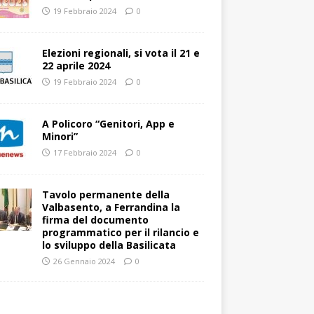
19 Febbraio 2024
0
Elezioni regionali, si vota il 21 e
22 aprile 2024
19 Febbraio 2024
0
A Policoro “Genitori, App e
Minori”
17 Febbraio 2024
0
Tavolo permanente della
Valbasento, a Ferrandina la
firma del documento
programmatico per il rilancio e
lo sviluppo della Basilicata
26 Gennaio 2024
0