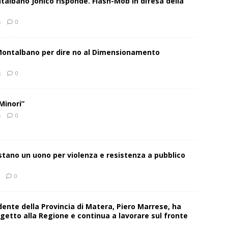
talbano Jonico risponde. Flash-Mob in difesa della
s
0
 Montalbano per dire no al Dimensionamento
s
0
Minori”
s
0
estano un uono per violenza e resistenza a pubblico
0
sidente della Provincia di Matera, Piero Marrese, ha
getto alla Regione e continua a lavorare sul fronte