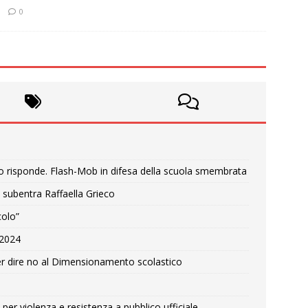
0
o risponde. Flash-Mob in difesa della scuola smembrata
 subentra Raffaella Grieco
colo”
e 2024
r dire no al Dimensionamento scolastico
per violenza e resistenza a pubblico ufficiale