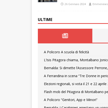
26 Gennaio 2024
Emmenews
ULTIME
A Policoro A scuola di felicità
L’Isis Pitagora chiama, Montalbano Jonic
Bernalda: Si dimette l’Assessore Perrone,
A Ferrandina in scena “Tre Donne in peri
Elezioni regionali, si vota il 21 e 22 april
Flash mob del Pitagora di Montalbano pe
A Policoro “Genitori, App e Minori”
Bernalda: I Carabinieri arrestano un uono 