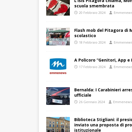
L’Isis Pitagora chiama, Mon
scuola smembrata
20 Febbraio 2024
Emmenew
Flash mob del Pitagora di
scolastico
18 Febbraio 2024
Emmenew
A Policoro “Genitori, App e 
17 Febbraio 2024
Emmenew
Bernalda: I Carabinieri arr
ufficiale
26 Gennaio 2024
Emmenews
Biblioteca Stigliani: il pre
inviato una proposta di pro
istituzionale